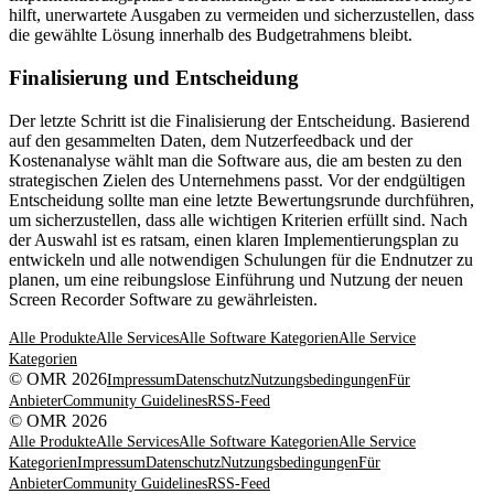
hilft, unerwartete Ausgaben zu vermeiden und sicherzustellen, dass
die gewählte Lösung innerhalb des Budgetrahmens bleibt.
Finalisierung und Entscheidung
Der letzte Schritt ist die Finalisierung der Entscheidung. Basierend
auf den gesammelten Daten, dem Nutzerfeedback und der
Kostenanalyse wählt man die Software aus, die am besten zu den
strategischen Zielen des Unternehmens passt. Vor der endgültigen
Entscheidung sollte man eine letzte Bewertungsrunde durchführen,
um sicherzustellen, dass alle wichtigen Kriterien erfüllt sind. Nach
der Auswahl ist es ratsam, einen klaren Implementierungsplan zu
entwickeln und alle notwendigen Schulungen für die Endnutzer zu
planen, um eine reibungslose Einführung und Nutzung der neuen
Screen Recorder Software zu gewährleisten.
Alle Produkte
Alle Services
Alle Software Kategorien
Alle Service
Kategorien
© OMR 2026
Impressum
Datenschutz
Nutzungsbedingungen
Für
Anbieter
Community Guidelines
RSS-Feed
© OMR 2026
Alle Produkte
Alle Services
Alle Software Kategorien
Alle Service
Kategorien
Impressum
Datenschutz
Nutzungsbedingungen
Für
Anbieter
Community Guidelines
RSS-Feed