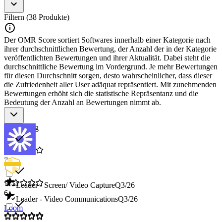
des gesamten Bildschirms, einzelner Fenster oder
benutzerdefinierter Bereiche.
Filtern (38 Produkte)
Audioaufnahme
: Unterstützt die Aufnahme von System- und
Mikrofonaudio für eine klare Kommunikation.
Der OMR Score sortiert Softwares innerhalb einer Kategorie nach
Bearbeitungsfunktionen
: Bietet Werkzeuge zur Bearbeitung
ihrer durchschnittlichen Bewertung, der Anzahl der in der Kategorie
der aufgenommenen Videos und Screenshots, einschließlich
veröffentlichten Bewertungen und ihrer Aktualität. Dabei steht die
Schneiden, Hinzufügen von Texten und Überlagerungen.
durchschnittliche Bewertung im Vordergrund. Je mehr Bewertungen
Einfache Teilungsoptionen
: Ermöglicht das einfache Teilen
für diesen Durchschnitt sorgen, desto wahrscheinlicher, dass dieser
der Aufnahmen auf sozialen Medien, per E-Mail oder durch
die Zufriedenheit aller User adäquat repräsentiert. Mit zunehmenden
Speicherung in der Cloud.
Bewertungen erhöht sich die statistische Repräsentanz und die
Hohe Aufnahmequalität
: Gewährleistet, dass die
Bedeutung der Anzahl an Bewertungen nimmt ab.
Aufnahmen in hoher Qualität für eine klare Wiedergabe
erfolgen.
Tastenkombinationen und Automatisierung
: Bietet
Bewertung
Tastenkombinationen für schnelle Befehle und unterstützt
automatisierte Aufnahmeprozesse.
7
Leader - Screen/ Video Capture
Q3/26
6
Leader - Video Communications
Q3/26
Loom