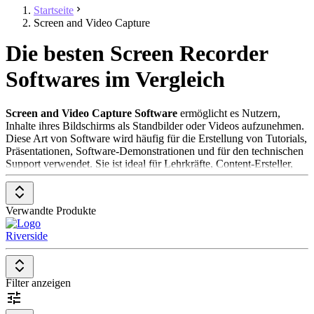
Startseite
Screen and Video Capture
Die besten Screen Recorder
Softwares im Vergleich
Screen and Video Capture Software
ermöglicht es Nutzern,
Inhalte ihres Bildschirms als Standbilder oder Videos aufzunehmen.
Diese Art von Software wird häufig für die Erstellung von Tutorials,
Präsentationen, Software-Demonstrationen und für den technischen
Support verwendet. Sie ist ideal für Lehrkräfte, Content-Ersteller,
Software-Entwickler und jeden, der seine Bildschirmaktivitäten
effektiv teilen möchte. Screen and Video Capture Tools bieten
Funktionen wie die Auswahl spezifischer Aufnahmebereiche,
Verwandte Produkte
Audioaufnahme, Bearbeitungswerkzeuge für nachträgliche
Anpassungen und die Möglichkeit, Aufnahmen direkt auf
Riverside
Plattformen wie YouTube oder in Cloud-Speichern zu teilen.
Um in der Kategorie
Screen and Video Capture Software
aufgenommen zu werden, sollte eine Lösung folgende Features und
Filter anzeigen
Eigenschaften aufweisen:
Anpassbare Aufnahmebereiche
: Ermöglicht das Erfassen