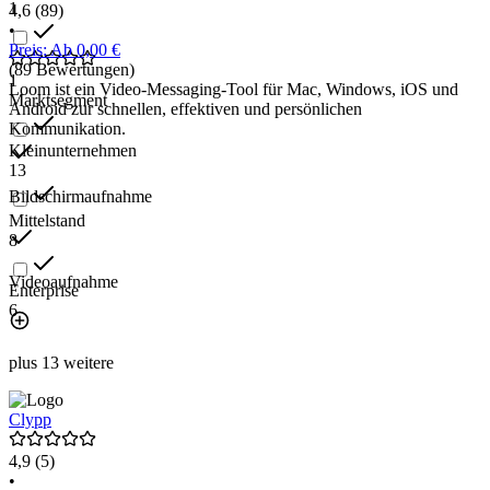
1
4,6
(89)
•
Preis: Ab 0,00 €
(89 Bewertungen)
1
Loom ist ein Video-Messaging-Tool für Mac, Windows, iOS und
Marktsegment
Android zur schnellen, effektiven und persönlichen
Kommunikation.
Kleinunternehmen
13
Bildschirmaufnahme
Mittelstand
8
Videoaufnahme
Enterprise
6
plus 13 weitere
Clypp
4,9
(5)
•