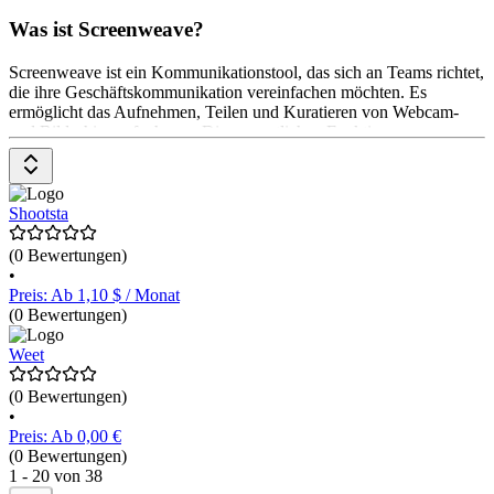
Was ist Screenweave?
Screenweave ist ein Kommunikationstool, das sich an Teams richtet,
die ihre Geschäftskommunikation vereinfachen möchten. Es
ermöglicht das Aufnehmen, Teilen und Kuratieren von Webcam-
und Bildschirmaufnahmen. Die wesentlichen Funktionen von
Screenweave umfassen das Aufnehmen und Speichern von
Webcam- und Bildschirmaufnahmen direkt im Browser, das
Hinzufügen von persönlichen Kommentaren zu den Aufnahmen
und das nahtlose Teilen von neuen und gespeicherten Aufnahmen
Shootsta
mit dem Team. Screenweave bietet ein kostenloses Testangebot an.
Die Preisgestaltung nach dem Testzeitraum ist nicht angegeben.
(0 Bewertungen)
•
Preis: Ab 1,10 $ / Monat
(0 Bewertungen)
Weet
(0 Bewertungen)
•
Preis: Ab 0,00 €
(0 Bewertungen)
1 - 20 von 38