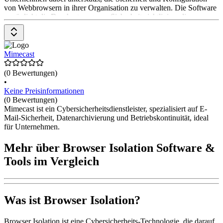
von Webbrowsern in ihrer Organisation zu verwalten. Die Software
ermöglicht die Durchsetzung von Sicherheitsrichtlinien, die
Verwaltung von Erweiterungen und die Überwachung der
Browsernutzung. Dies soll die Angriffsfläche reduzieren und die
Sicherheit der Endpunkte erhöhen. Die Preise gibt es auf Anfrage
beim Anbieter.
Mimecast
(0 Bewertungen)
•
Keine Preisinformationen
(0 Bewertungen)
Mimecast ist ein Cybersicherheitsdienstleister, spezialisiert auf E-
Mail-Sicherheit, Datenarchivierung und Betriebskontinuität, ideal
für Unternehmen.
Mehr über Browser Isolation Software &
Tools im Vergleich
Was ist Browser Isolation?
Browser Isolation ist eine Cybersicherheits-Technologie, die darauf