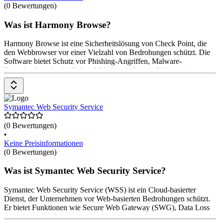
(0 Bewertungen)
Was ist Harmony Browse?
Harmony Browse ist eine Sicherheitslösung von Check Point, die
den Webbrowser vor einer Vielzahl von Bedrohungen schützt. Die
Software bietet Schutz vor Phishing-Angriffen, Malware-
Downloads und schädlichen Websites, indem sie Webseiten in
Echtzeit inspiziert. Sie soll die Sicherheit von Endbenutzer*innen
beim Surfen im Internet erhöhen, ohne die Leistung zu
beeinträchtigen. Die Preise gibt es auf Anfrage beim Anbieter.
Symantec Web Security Service
(0 Bewertungen)
•
Keine Preisinformationen
(0 Bewertungen)
Was ist Symantec Web Security Service?
Symantec Web Security Service (WSS) ist ein Cloud-basierter
Dienst, der Unternehmen vor Web-basierten Bedrohungen schützt.
Er bietet Funktionen wie Secure Web Gateway (SWG), Data Loss
Prevention (DLP) und Content Filtering. Der Dienst soll den