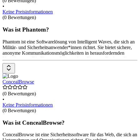
(0 Bewertungen)
•
Keine Preisinformationen
(0 Bewertungen)
Was ist Phantom?
Phantom ist eine Softwarelösung von Intelligent Waves, die sich an
Militär- und Sicherheitsanwender*innen richtet. Sie bietet sichere,
anonyme Kommunikationsmöglichkeiten in herausfordernden
Umgebungen. Die Phantom Suite umfasst Phantom Desktop für
sicheren Zugriff auf Open Source Intelligence, Phantom SMS für
nicht-attributive Authentifizierung und Phantom Mobile für
obfuscated Kommunikation. Preisinformationen sind auf Anfrage
erhältlich.
ConcealBrowse
(0 Bewertungen)
•
Keine Preisinformationen
(0 Bewertungen)
Was ist ConcealBrowse?
ConcealBrowse ist eine Sicherheitssoftware für das Web, die sich an