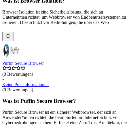
Was ist Browser Isolation?
Browser Isolation ist eine Sicherheitslösung, die sich an
Unternehmen richtet, um Webbrowser von Endbenutzersystemen zu
isolieren. Dies schützt vor Bedrohungen, die über das Web
ausgeführt werden. Die Software isoliert Browser in einer sicheren
Umgebung und nutzt einzigartige Sicherheitsfunktionen, um
Angriffe zu verhindern. Sie integriert sich in Citrix® Virtual Apps
und ermöglicht eine sichere Nutzung von Webinhalten. Preise sind
auf Anfrage erhältlich.
Puffin Secure Browser
(0 Bewertungen)
•
Keine Preisinformationen
(0 Bewertungen)
Was ist Puffin Secure Browser?
Puffin Secure Browser ist ein sicherer Webbrowser, der sich an
Anwender*innen richtet, die beim Surfen im Internet Schutz vor
Cyberbedrohungen suchen. Er bietet eine Zero Trust Architektur, die
eine vollständige Browser-Isolation gewährleistet, um Geräte vor