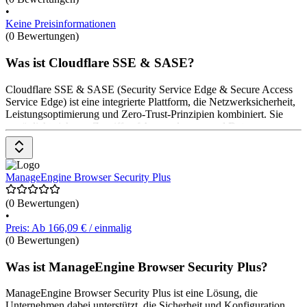
•
Keine Preisinformationen
(0 Bewertungen)
Was ist Cloudflare SSE & SASE?
Cloudflare SSE & SASE (Security Service Edge & Secure Access
Service Edge) ist eine integrierte Plattform, die Netzwerksicherheit,
Leistungsoptimierung und Zero-Trust-Prinzipien kombiniert. Sie
ermöglicht sicheren Zugriff auf Anwendungen und Daten von
jedem Ort und Gerät, indem sie Sicherheitsfunktionen wie Firewall,
CASB und SWG in einem globalen Netzwerk bereitstellt. Dies
unterstützt Unternehmen bei der Absicherung ihrer verteilten
Arbeitskräfte. Die Preise gibt es auf Anfrage beim Anbieter.
ManageEngine Browser Security Plus
(0 Bewertungen)
•
Preis: Ab 166,09 € / einmalig
(0 Bewertungen)
Was ist ManageEngine Browser Security Plus?
ManageEngine Browser Security Plus ist eine Lösung, die
Unternehmen dabei unterstützt, die Sicherheit und Konfiguration