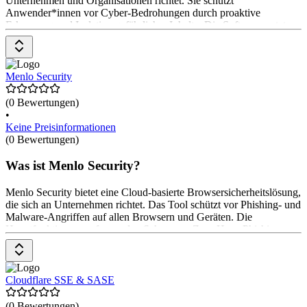
Unternehmen und Organisationen richtet. Sie schützt
Anwender*innen vor Cyber-Bedrohungen durch proaktive
Erkennung und Isolation gefährlicher Inhalte. Die Software nutzt
KI, um schädliche Websites zu blockieren und bietet Funktionen
wie Phishing-Schutz, Echtzeitanalyse und benutzerdefinierte
Warnseiten. Die Installation erfolgt einfach über gängige Browser
und Drittanbieter-Tools. Preisinformationen sind auf Anfrage
Menlo Security
verfügbar
(0 Bewertungen)
•
Keine Preisinformationen
(0 Bewertungen)
Was ist Menlo Security?
Menlo Security bietet eine Cloud-basierte Browsersicherheitslösung,
die sich an Unternehmen richtet. Das Tool schützt vor Phishing- und
Malware-Angriffen auf allen Browsern und Geräten. Die
Hauptfunktionen umfassen den Schutz vor Zero-Hour-Phishing,
Ransomware und Web-Exploits sowie die Isolierung von Remote-
Browsern. Preise sind auf Anfrage erhältlich.
Cloudflare SSE & SASE
(0 Bewertungen)