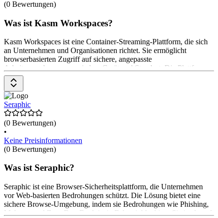
(0 Bewertungen)
Was ist Kasm Workspaces?
Kasm Workspaces ist eine Container-Streaming-Plattform, die sich
an Unternehmen und Organisationen richtet. Sie ermöglicht
browserbasierten Zugriff auf sichere, angepasste
Arbeitsumgebungen von jedem Gerät und Standort. Die Plattform
bietet Funktionen wie Browser-Isolation, sichere Remote-Zugriffe,
App-Streaming und Unterstützung für Open-Source-Intelligenz.
Kasm Workspaces gewährleistet Datenschutz und Compliance mit
verschiedenen Vorschriften. Preise beginnen bei $ 0 für die
Seraphic
Community Edition und variieren
(0 Bewertungen)
•
Keine Preisinformationen
(0 Bewertungen)
Was ist Seraphic?
Seraphic ist eine Browser-Sicherheitsplattform, die Unternehmen
vor Web-basierten Bedrohungen schützt. Die Lösung bietet eine
sichere Browse-Umgebung, indem sie Bedrohungen wie Phishing,
Malware und Zero-Day-Exploits in Echtzeit blockiert. Sie ist darauf