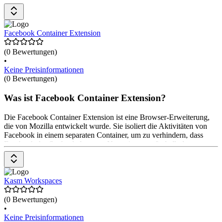
Internetverkehr sichern, den Zugriff auf schädliche Websites
blockieren und den Abfluss sensibler Daten verhindern. Die Preise
gibt es auf Anfrage beim Anbieter.
Facebook Container Extension
(0 Bewertungen)
•
Keine Preisinformationen
(0 Bewertungen)
Was ist Facebook Container Extension?
Die Facebook Container Extension ist eine Browser-Erweiterung,
die von Mozilla entwickelt wurde. Sie isoliert die Aktivitäten von
Facebook in einem separaten Container, um zu verhindern, dass
Facebook das Surfverhalten von Nutzerinnen außerhalb der
Facebook-Website verfolgt. Dies soll die Privatsphäre der
Nutzerinnen erhöhen und das Cross-Site-Tracking durch Facebook
reduzieren. Die Erweiterung ist kostenfrei nutzbar.
Kasm Workspaces
(0 Bewertungen)
•
Keine Preisinformationen