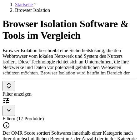
Startseite
Browser Isolation
Browser Isolation Software &
Tools im Vergleich
Browser Isolation beschreibt eine Sicherheitslösung, die den
Webbrowser vom lokalen Netzwerk und System des Nutzers
isoliert. Diese Technologie richtet sich an Unternehmen, die ihre
Netzwerke und Daten vor potenziell gefährlichen Webseiten
schützen möchten. Browser Isolation wird häufig im Bereich der
Cybersicherheit eingesetzt, insbesondere in Branchen mit hohen
Sicherheitsanforderungen, wie z.B. Finanzdienstleistungen,
Gesundheitswesen oder Behörden. Durch die Isolierung des
Filter anzeigen
Browsers wird der Webinhalt in einer sicheren Umgebung
ausgeführt, und nur eine sichere Anzeige des Inhalts wird an das
Gerät des Nutzers übertragen.
Um in der Kategorie Browser Isolation aufgenommen zu werden,
Filtern (17 Produkte)
sollte eine Lösung folgende Features und Eigenschaften aufweisen:
Der OMR Score sortiert Softwares innerhalb einer Kategorie nach
Remote Browser Ausführung
ihrer durchschnittlichen Bewertung, der Anzahl der in der Kategorie
URL-Isolierung