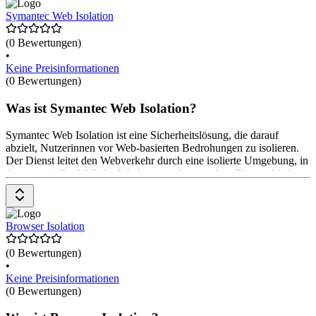
Preise beginnen bei $ 400 pro Monat.
Symantec Web Isolation
(0 Bewertungen)
•
Keine Preisinformationen
(0 Bewertungen)
Was ist Symantec Web Isolation?
Symantec Web Isolation ist eine Sicherheitslösung, die darauf
abzielt, Nutzerinnen vor Web-basierten Bedrohungen zu isolieren.
Der Dienst leitet den Webverkehr durch eine isolierte Umgebung, in
der potenziell schädliche Inhalte gerendert werden. Dies verhindert,
dass Malware oder Exploits die Endgeräte der Nutzerinnen
erreichen können, selbst wenn eine bösartige Website besucht wird.
Die Preise gibt es auf Anfrage beim Anbieter.
Browser Isolation
(0 Bewertungen)
•
Keine Preisinformationen
(0 Bewertungen)