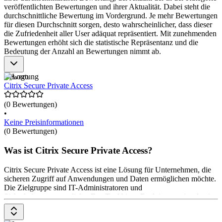
veröffentlichten Bewertungen und ihrer Aktualität. Dabei steht die
Datenkontrolle und Sicherheit
durchschnittliche Bewertung im Vordergrund. Je mehr Bewertungen
Schutz vor Malware und Phishing
für diesen Durchschnitt sorgen, desto wahrscheinlicher, dass dieser
Kompatibilität mit verschiedenen Endgeräten
die Zufriedenheit aller User adäquat repräsentiert. Mit zunehmenden
Bewertungen erhöht sich die statistische Repräsentanz und die
Bedeutung der Anzahl an Bewertungen nimmt ab.
Bewertung
Citrix Secure Private Access
(0 Bewertungen)
•
Keine Preisinformationen
(0 Bewertungen)
Was ist Citrix Secure Private Access?
Citrix Secure Private Access ist eine Lösung für Unternehmen, die
sicheren Zugriff auf Anwendungen und Daten ermöglichen möchte.
Die Zielgruppe sind IT-Administratoren und
Sicherheitsverantwortliche. Das Tool bietet Funktionen wie adaptive
Authentifizierung, Gerätestatusüberprüfung und die Verwaltung von
Logs. Es unterstützt Web-, SaaS- und Client-Server-Anwendungen.