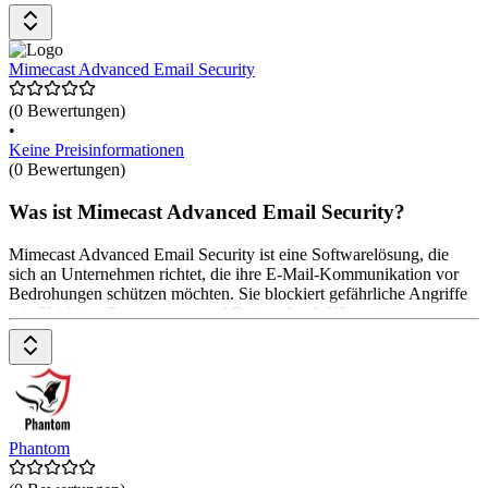
ausgelegt, die Sicherheit von Endgeräten zu erhöhen und den
Zugriff auf sensible Daten zu schützen. Die Preise gibt es auf
Anfrage beim Anbieter.
Mimecast Advanced Email Security
(0 Bewertungen)
•
Keine Preisinformationen
(0 Bewertungen)
Was ist Mimecast Advanced Email Security?
Mimecast Advanced Email Security ist eine Softwarelösung, die
sich an Unternehmen richtet, die ihre E-Mail-Kommunikation vor
Bedrohungen schützen möchten. Sie blockiert gefährliche Angriffe
wie Phishing, Ransomware und Betrug durch KI-gestützte
Sicherheitsmaßnahmen. Die Lösung bietet umfassenden Schutz,
einschließlich Echtzeitanalyse von Bedrohungen, fortschrittlicher
Malware-Abwehr und Integration mit über 250 Partnern. Flexible
Bereitstellungsoptionen sind verfügbar, um unterschiedlichen
Phantom