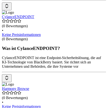
Angriffen zu schützen. Die intuitive Benutzeroberfläche ermöglicht
eine effiziente Nutzung. Preise beginnen bei $ 10 pro Monat.
CylanceENDPOINT
(0 Bewertungen)
•
Keine Preisinformationen
(0 Bewertungen)
Was ist CylanceENDPOINT?
CylanceENDPOINT ist eine Endpoint-Sicherheitslösung, die auf
KI-Technologie von BlackBerry basiert. Sie richtet sich an
Unternehmen und Behörden, die ihre Systeme vor
Cyberbedrohungen schützen möchten. Die Software bietet
Funktionen wie Malware-Schutz, Erkennung von Zero-Day-
Bedrohungen und ressourcenschonende Leistung. Sie ermöglicht
eine zentrale Verwaltung und unterstützt verschiedene
Betriebssysteme. Preise sind auf Anfrage erhältlich.
Harmony Browse
(0 Bewertungen)
•
Keine Preisinformationen