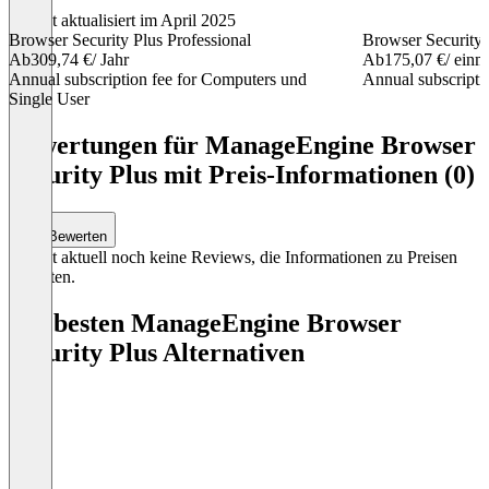
Zuletzt aktualisiert im April 2025
Browser Security Plus Professional
Browser Security 
Ab
309,74 €
/ Jahr
Ab
175,07 €
/ einm
Annual subscription fee for Computers und
Annual subscriptio
Single User
Item
1
Bewertungen für ManageEngine Browser
of
Security Plus mit Preis-Informationen (0)
4
Bewerten
Es gibt aktuell noch keine Reviews, die Informationen zu Preisen
enthalten.
Die besten ManageEngine Browser
Security Plus Alternativen