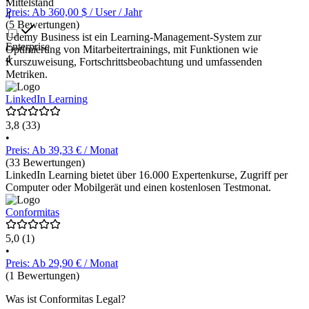
Mittelstand
Preis: Ab 360,00 $ / User / Jahr
4
(5 Bewertungen)
Udemy Business ist ein Learning-Management-System zur
Enterprise
Optimierung von Mitarbeitertrainings, mit Funktionen wie
4
Kurszuweisung, Fortschrittsbeobachtung und umfassenden
Metriken.
LinkedIn Learning
3,8
(33)
•
Preis: Ab 39,33 € / Monat
(33 Bewertungen)
LinkedIn Learning bietet über 16.000 Expertenkurse, Zugriff per
Computer oder Mobilgerät und einen kostenlosen Testmonat.
Conformitas
5,0
(1)
•
Preis: Ab 29,90 € / Monat
(1 Bewertungen)
Was ist Conformitas Legal?