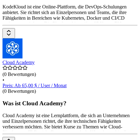
KodeKloud ist eine Online-Plattform, die DevOps-Schulungen
anbietet. Sie richtet sich an Einzelpersonen und Teams, die ihre
Fähigkeiten in Bereichen wie Kubernetes, Docker und CI/CD
verbessern möchten. Die Plattform bietet über 85 Kurse, 700+
Hands-on Labs und interaktives Lernen. Die Kurse sind auf dem
neuesten Stand und einfach zu verstehen. KodeKloud bietet auch
eine Community für den Austausch von Ratschlägen und
Einblicken. Die Preisgestaltung variiert je nach gewähltem Plan,
wobei auch eine kostenlose Testversion verfügbar ist.
Cloud Academy
(0 Bewertungen)
•
Preis: Ab 65,00 $ / User / Monat
(0 Bewertungen)
Was ist Cloud Academy?
Cloud Academy ist eine Lernplattform, die sich an Unternehmen
und Einzelpersonen richtet, die ihre technischen Fähigkeiten
verbessern möchten. Sie bietet Kurse zu Themen wie Cloud-
Plattformen, IT-Betrieb, Datenwissenschaft, KI und maschinelles
Lernen, Softwareentwicklung und mehr an. Die Plattform