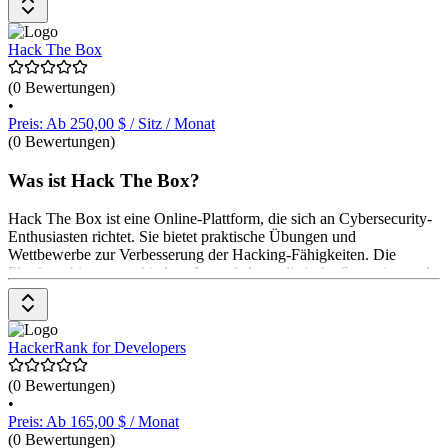
ermöglicht es den Anwender*innen, sich auf technische
Zertifizierungen vorzubereiten, ihre Fähigkeiten zu verbessern und
durch praktische Erfahrungen zu lernen. Darüber hinaus können
Hack The Box
Unternehmen ihre Schulungen personalisieren und einen
Talentmarktplatz erstellen. Die Preisgestaltung variiert je nach den
(0 Bewertungen)
spezifischen Anforderungen und der Größe des Unternehmens oder
•
der Einzelperson.
Preis: Ab 250,00 $ / Sitz / Monat
(0 Bewertungen)
Was ist Hack The Box?
Hack The Box ist eine Online-Plattform, die sich an Cybersecurity-
Enthusiasten richtet. Sie bietet praktische Übungen und
Wettbewerbe zur Verbesserung der Hacking-Fähigkeiten. Die
Plattform bietet verschiedene Lernpfade, realistische Szenarien und
innovative Kurse und Prüfungen. Sie bietet auch eine Community
von über 200k Hackern weltweit zum Austausch und Lernen. Die
Preisgestaltung variiert je nach gewähltem Plan, mit Optionen für
Einzelpersonen und Unternehmen.
HackerRank for Developers
(0 Bewertungen)
•
Preis: Ab 165,00 $ / Monat
(0 Bewertungen)