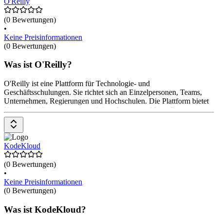
O'Reilly
Zertifizierungsprogramm. Es gibt auch kostenlose Ressourcen und
Kurse für diejenigen, die sich zunächst einen Überblick verschaffen
möchten.
(0 Bewertungen)
•
Keine Preisinformationen
(0 Bewertungen)
Was ist O'Reilly?
O'Reilly ist eine Plattform für Technologie- und
Geschäftsschulungen. Sie richtet sich an Einzelpersonen, Teams,
Unternehmen, Regierungen und Hochschulen. Die Plattform bietet
Kurse, Zertifizierungen, interaktives Lernen und Live-Events.
Anwender*innen können auf über 5.000 digitale Kurse zugreifen
und ihre technischen Fähigkeiten verbessern. Die Preise variieren je
nach Art des Zugangs und der Anzahl der Nutzer*innen.
KodeKloud
(0 Bewertungen)
•
Keine Preisinformationen
(0 Bewertungen)
Was ist KodeKloud?