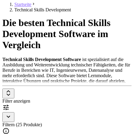
Startseite
Technical Skills Development
Die besten Technical Skills
Development Software im
Vergleich
Technical Skills Development Software
ist spezialisiert auf die
Ausbildung und Weiterentwicklung technischer Fähigkeiten, die für
Berufe in Bereichen wie IT, Ingenieurwesen, Datenanalyse und
mehr erforderlich sind. Diese Software bietet Lernmodule,
interaktive Übungen und praktische Projekte, die darauf abzielen,
die Kompetenzen der Nutzer in spezifischen technischen
Disziplinen zu verbessern. Sie ist besonders wertvoll für
Unternehmen, Bildungseinrichtungen und Einzelpersonen, die ihre
Filter anzeigen
technischen Fähigkeiten aktuell halten oder ausbauen möchten, um
wettbewerbsfähig zu bleiben oder beruflich aufzusteigen.
Um in der Kategorie
Technical Skills Development Software
aufgenommen zu werden, sollte eine Lösung folgende Features und
Filtern (25 Produkte)
Eigenschaften aufweisen: