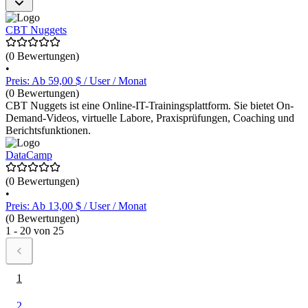
zu verbessern und sich auf IT-Zertifizierungen vorzubereiten. Die
Preisgestaltung variiert je nach gewähltem Kurs und
Abonnementmodell.
CBT Nuggets
(0 Bewertungen)
•
Preis: Ab 59,00 $ / User / Monat
(0 Bewertungen)
CBT Nuggets ist eine Online-IT-Trainingsplattform. Sie bietet On-
Demand-Videos, virtuelle Labore, Praxisprüfungen, Coaching und
Berichtsfunktionen.
DataCamp
(0 Bewertungen)
•
Preis: Ab 13,00 $ / User / Monat
(0 Bewertungen)
1 - 20 von 25
1
2