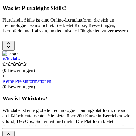
Was ist Pluralsight Skills?
Pluralsight Skills ist eine Online-Lernplattform, die sich an
Technologie-Teams richtet. Sie bietet Kurse, Bewertungen,
Lernpfade und Labs an, um technische Fähigkeiten zu verbessern.
Die Plattform bietet eine Vielzahl von Kursen in Bereichen wie
Softwareentwicklung, Datenbanken, Spielentwicklung, mobile
Entwicklung, Programmiersprachen, Webentwicklung und
Sicherheit. Die Preisgestaltung variiert je nach Plan, mit monatlichen
und jährlichen Optionen. Ein Standardplan kostet $ 29,00 pro
Whizlabs
Monat oder $ 299,00 pro Jahr, während ein Premiumplan $ 49,00
pro Monat oder $ 449,00 pro Jahr kostet. Teampläne beginnen bei $
(0 Bewertungen)
399,00 pro Benutzer und Jahr.
•
Keine Preisinformationen
(0 Bewertungen)
Was ist Whizlabs?
Whizlabs ist eine globale Technologie-Trainingsplattform, die sich
an IT-Fachleute richtet. Sie bietet über 200 Kurse in Bereichen wie
Cloud, DevOps, Sicherheit und mehr. Die Plattform bietet
Praxisfragen, Videos, Hands-on Labs und Cloud Sandboxes. Sie
unterstützt Einzelpersonen und Unternehmen dabei, ihre Fähigkeiten