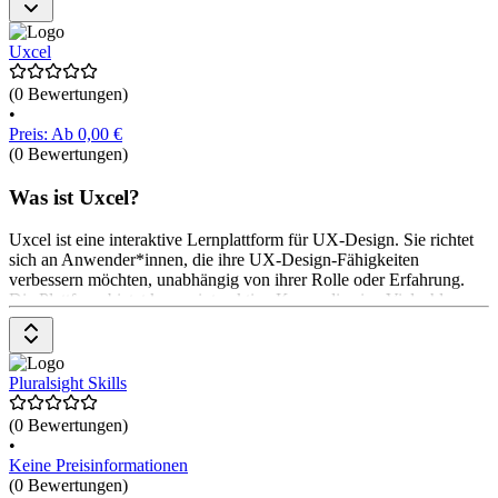
eine Rangliste erstellt, die die besten Entwickler*innen hervorhebt.
Die Preisgestaltung basiert auf einem Abonnementmodell mit einer
14-tägigen kostenlosen Testversion.
Uxcel
(0 Bewertungen)
•
Preis: Ab 0,00 €
(0 Bewertungen)
Was ist Uxcel?
Uxcel ist eine interaktive Lernplattform für UX-Design. Sie richtet
sich an Anwender*innen, die ihre UX-Design-Fähigkeiten
verbessern möchten, unabhängig von ihrer Rolle oder Erfahrung.
Die Plattform bietet kurze, interaktive Kurse, die eine Vielzahl von
Designkonzepten abdecken. Anwender*innen können ihre
Fähigkeiten in ihrem eigenen Tempo verbessern und erhalten
professionelles Feedback. Uxcel bietet auch eine Pro-Mitgliedschaft
für beschleunigtes Lernen und eine professionelle UX-
Pluralsight Skills
Zertifizierung. Die Preise für diese Angebote sind auf der Website
aufgeführt.
(0 Bewertungen)
•
Keine Preisinformationen
(0 Bewertungen)