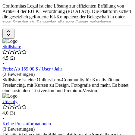
Conformitas Legal ist eine Lösung zur effizienten Erfüllung von
Artikel 4 der EU KI-Verordnung (EU AI Act). Die Plattform sichert
die gesetzlich geforderte KI-Kompetenz der Belegschaft in unter
zwei Stunden ab. Es werden alle vom Gesetz geforderten
Schulungsmodule auf Englisch und Deutsch geboten. Das Tool
bietet automatische Zertifikate und intuitive Verwaltung für eine
lückenlose Dokumentation.
Skillshare
4,5
(2)
•
Preis: Ab 159,00 $ / User / Jahr
(2 Bewertungen)
Skillshare ist eine Online-Lern-Community für Kreativität und
Freelancing, mit Kursen zu Design, Fotografie und mehr. Es bietet
eine kostenlose Testversion und Premium-Version.
Udacity
4,0
(3)
•
Keine Preisinformationen
(3 Bewertungen)
Udacity ist eine digitale Bildungsplattform, die Spezialkurse in