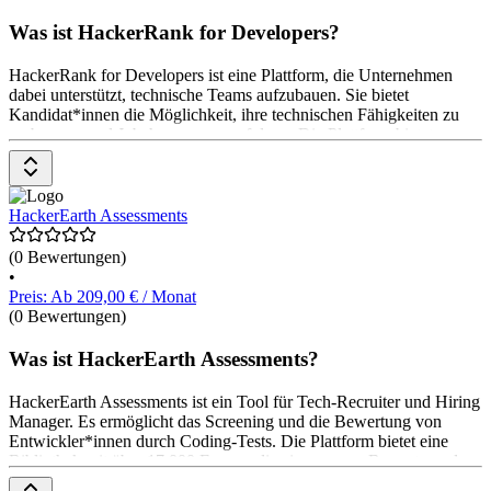
Was ist HackerRank for Developers?
HackerRank for Developers ist eine Plattform, die Unternehmen
dabei unterstützt, technische Teams aufzubauen. Sie bietet
Kandidat*innen die Möglichkeit, ihre technischen Fähigkeiten zu
verbessern und Jobchancen zu verfolgen. Die Plattform bietet
Funktionen wie zertifizierte Bewertungen, Plagiaterkennung und
realistische Fragen. Sie ermöglicht es Unternehmen, ihre
Einstellungsprozesse zu optimieren und interne Talente zu
mobilisieren. HackerRank bietet verschiedene Preismodelle an,
HackerEarth Assessments
darunter eine kostenlose Testversion.
(0 Bewertungen)
•
Preis: Ab 209,00 € / Monat
(0 Bewertungen)
Was ist HackerEarth Assessments?
HackerEarth Assessments ist ein Tool für Tech-Recruiter und Hiring
Manager. Es ermöglicht das Screening und die Bewertung von
Entwickler*innen durch Coding-Tests. Die Plattform bietet eine
Bibliothek mit über 17.000 Fragen, die eine genaue Bewertung der
Entwickler*innen ermöglichen. Nach jedem Test wird automatisch