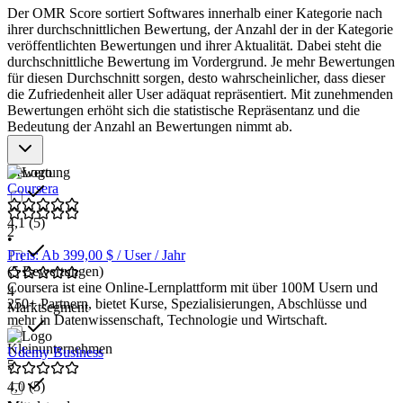
Der OMR Score sortiert Softwares innerhalb einer Kategorie nach
Umfassende Lernpfade
: Bietet strukturierte Lernpfade mit
ihrer durchschnittlichen Bewertung, der Anzahl der in der Kategorie
Kursen, die von Grundlagen bis zu fortgeschrittenen Themen
veröffentlichten Bewertungen und ihrer Aktualität. Dabei steht die
reichen.
durchschnittliche Bewertung im Vordergrund. Je mehr Bewertungen
Praxisorientiertes Lernen
: Beinhaltet praktische Übungen,
für diesen Durchschnitt sorgen, desto wahrscheinlicher, dass dieser
Labs und Projekte, die echte Szenarien simulieren, um das
die Zufriedenheit aller User adäquat repräsentiert. Mit zunehmenden
Gelernte anzuwenden.
Bewertungen erhöht sich die statistische Repräsentanz und die
Fortschrittsverfolgung und Zertifizierung
: Ermöglicht es
Bedeutung der Anzahl an Bewertungen nimmt ab.
Nutzern, ihren Lernfortschritt zu überwachen und Zertifikate
zu erwerben, die ihre Kompetenzen bestätigen.
Branchenaktualität
: Stellt sicher, dass die Lerninhalte
Bewertung
regelmäßig aktualisiert werden, um mit den neuesten
Coursera
technologischen Entwicklungen Schritt zu halten.
Interaktive Elemente und Medien
: Nutzt interaktive Tools
4,1
(5)
und multimediale Inhalte, um das Lernen ansprechend und
2
•
effektiv zu gestalten.
Preis: Ab 399,00 $ / User / Jahr
Zugänglichkeit und Benutzerfreundlichkeit
:
(5 Bewertungen)
Gewährleistet, dass die Plattform leicht zugänglich und
Coursera ist eine Online-Lernplattform mit über 100M Usern und
benutzerfreundlich ist, um ein breites Spektrum von
4
250+ Partnern, bietet Kurse, Spezialisierungen, Abschlüsse und
Lernenden zu unterstützen.
Marktsegment
mehr in Datenwissenschaft, Technologie und Wirtschaft.
Kleinunternehmen
Udemy Business
5
4,0
(5)
•