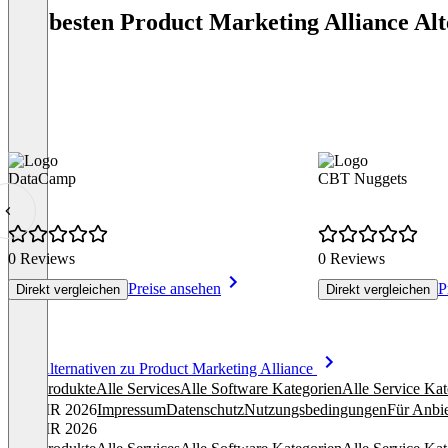
Die besten Product Marketing Alliance Alt
DataCamp
CBT Nuggets
0 Reviews
0 Reviews
Preise ansehen
P
Direkt vergleichen
Direkt vergleichen
Item
Alle Alternativen zu Product Marketing Alliance
1
Alle Produkte
Alle Services
Alle Software Kategorien
Alle Service Kat
of
© OMR 2026
Impressum
Datenschutz
Nutzungsbedingungen
Für Anbie
8
© OMR 2026