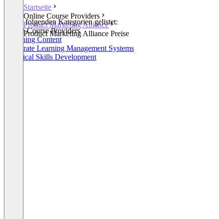
Startseite
Online Course Providers
In den folgenden Kategorien gelistet:
Product Marketing Alliance
Online Course Providers
Product Marketing Alliance Preise
eLearning Content
Corporate Learning Management Systems
Technical Skills Development