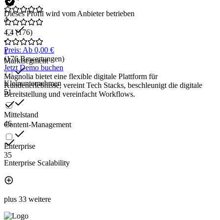
Dieses Profil wird vom Anbieter betrieben
4
4,4
(176)
•
Preis: Ab 0,00 €
1
(176 Bewertungen)
Marktsegment
Jetzt Demo buchen
Magnolia bietet eine flexible digitale Plattform für
Kleinunternehmen
Kundenerlebnisse, vereint Tech Stacks, beschleunigt die digitale
51
Bereitstellung und vereinfacht Workflows.
Mittelstand
46
Content-Management
Enterprise
35
Enterprise Scalability
plus 33 weitere