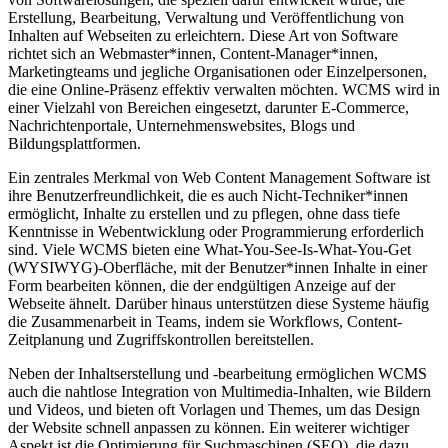
Erstellung, Bearbeitung, Verwaltung und Veröffentlichung von
Inhalten auf Webseiten zu erleichtern. Diese Art von Software
richtet sich an Webmaster*innen, Content-Manager*innen,
Marketingteams und jegliche Organisationen oder Einzelpersonen,
die eine Online-Präsenz effektiv verwalten möchten. WCMS wird in
einer Vielzahl von Bereichen eingesetzt, darunter E-Commerce,
Nachrichtenportale, Unternehmenswebsites, Blogs und
Bildungsplattformen.
Ein zentrales Merkmal von Web Content Management Software ist
ihre Benutzerfreundlichkeit, die es auch Nicht-Techniker*innen
ermöglicht, Inhalte zu erstellen und zu pflegen, ohne dass tiefe
Kenntnisse in Webentwicklung oder Programmierung erforderlich
sind. Viele WCMS bieten eine What-You-See-Is-What-You-Get
(WYSIWYG)-Oberfläche, mit der Benutzer*innen Inhalte in einer
Form bearbeiten können, die der endgültigen Anzeige auf der
Webseite ähnelt. Darüber hinaus unterstützen diese Systeme häufig
die Zusammenarbeit in Teams, indem sie Workflows, Content-
Zeitplanung und Zugriffskontrollen bereitstellen.
Neben der Inhaltserstellung und -bearbeitung ermöglichen WCMS
auch die nahtlose Integration von Multimedia-Inhalten, wie Bildern
und Videos, und bieten oft Vorlagen und Themes, um das Design
der Website schnell anpassen zu können. Ein weiterer wichtiger
Aspekt ist die Optimierung für Suchmaschinen (SEO), die dazu