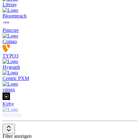
Liferay
SEO-Optimierungswerkzeuge
: Tools zur Verbesserung der
Sichtbarkeit in Suchmaschinen.
Bloomreach
Responsive Design Unterstützung
: Gewährleistung, dass
Inhalte auf allen Geräten gut dargestellt werden.
Integration mit sozialen Medien und Marketing-Tools
:
Pimcore
Erleichterung der Content-Verbreitung und -Analyse.
Zugriffsrechte- und Versionsmanagement
: Kontrolle über
Contao
die Veröffentlichung von Inhalten und Verwaltung von
Änderungen.
TYPO3
Hygraph
Centric PXM
viingx
Kirby
FirstSpirit
Filter anzeigen