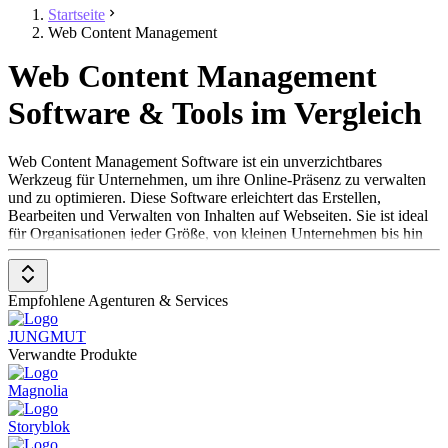
Startseite
Web Content Management
Web Content Management
Software & Tools im Vergleich
Web Content Management Software ist ein unverzichtbares
Werkzeug für Unternehmen, um ihre Online-Präsenz zu verwalten
und zu optimieren. Diese Software erleichtert das Erstellen,
Bearbeiten und Verwalten von Inhalten auf Webseiten. Sie ist ideal
für Organisationen jeder Größe, von kleinen Unternehmen bis hin
zu großen Konzernen, und ist besonders nützlich für Teams, die
regelmäßig digitale Inhalte veröffentlichen, wie
Marketingabteilungen und Medienseiten. Web Content Management
Empfohlene Agenturen & Services
Software bietet eine benutzerfreundliche Oberfläche, mit der nicht-
technische Nutzer*innen Inhalte einfach erstellen und verwalten
JUNGMUT
können, sowie Tools zur Suchmaschinenoptimierung und zur
Verwandte Produkte
Analyse der Webseitenleistung. Um in der Kategorie Web Content
Management Software aufgenommen zu werden, sollte eine Lösung
Magnolia
folgende Features und Eigenschaften aufweisen:
Storyblok
Benutzerfreundlicher Content-Editor
: Ermöglicht das
einfache Erstellen und Bearbeiten von Inhalten.