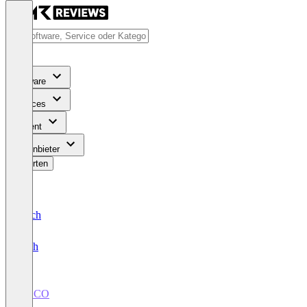
Software
Services
Content
Für Anbieter
Bewerten
Deutsch
English
COCO