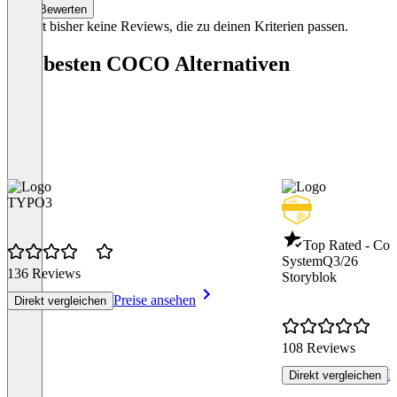
Bewerten
Nutzung des 
Es gibt bisher keine Reviews, die zu deinen Kriterien passen.
Formulare mit
Die besten COCO Alternativen
Newsletter-Au
Automatisierung):
Online-Anzeig
und Google (1 Ka
Geräte-Anbind
Signage-Loop
Onboarding- u
TYPO3
Support (via C
Top Rated - Co
System
Q3/26
136 Reviews
Storyblok
Item
1
Preise ansehen
Direkt vergleichen
of
4
108 Reviews
P
Direkt vergleichen