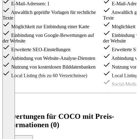
E-Mail-Adressen: 1
E-Mail-Adres
Anwaltlich geprüfte Vorlagen für rechtliche
Anwaltlich gep
Texte
Texte
Möglichkeit zur Einbindung einer Karte
Möglichkeit z
Einbindung von Google-Bewertungen auf
Einbindung v
der Website
der Website
Erweiterte SEO-Einstellungen
Erweiterte SE
Anbindung von Website-Analyse-Diensten
Anbindung vo
Nutzung von kostenlosen Bilddatenbanken
Nutzung von k
Local Listing (bis zu 60 Verzeichnisse)
Local Listing 
Social-Media
Veröffentlich
Inhalt (Vorla
KI-Credits pr
Bewertungen für COCO mit Preis-
Eigener Blog
Informationen (0)
Nutzung der 
Social-Media-