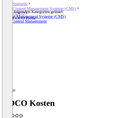
Startseite
Content Management Systeme (CMS)
In den folgenden Kategorien gelistet:
COCO
Content Management Systeme (CMS)
COCO Preise
Web Content Management
COCO Kosten