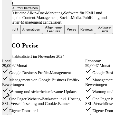
5,0
(5)
Dieses Profil betreiben
COCO ist eine All-in-One-Marketing-Software für KMU und
Vereine, die Content-Management, Social-Media-Publishing und
Newsletter-Management zentralisiert.
Allgemeine
Software
Übersicht
Alternativen
Preise
Reviews
Features
Guide
COCO Preise
Zuletzt aktualisiert im November 2024
Local
Economy
29,00 €
/ Monat
59,00 €
/ Monat
Google Business Profile-Management
Google Busin
Management von Google Business Profile-
Management vo
Bewertungen
Bewertungen
Wartung und sicherheitsrelevante Updates
Wartung und s
One Pager Website-Baukasten inkl. Hosting,
One Pager Web
SSL-Verschlüsselung und Cookie-Banner
SSL-Verschlüsse
Eigene Domain: 1
Eigene Domai