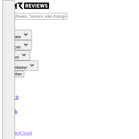
Software
Services
Content
Für Anbieter
Bewerten
Deutsch
English
BetterCloud