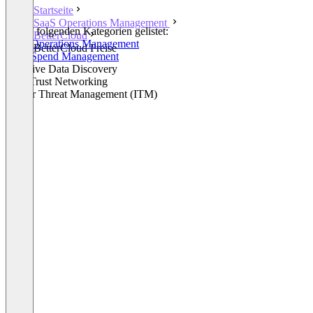
Startseite
SaaS Operations Management
In den folgenden Kategorien gelistet:
BetterCloud
SaaS Operations Management
BetterCloud Preise
SaaS Spend Management
Sensitive Data Discovery
Zero Trust Networking
Insider Threat Management (ITM)
+3