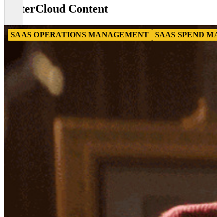
of
BetterCloud Content
8
SAAS OPERATIONS MANAGEMENT
SAAS SPEND 