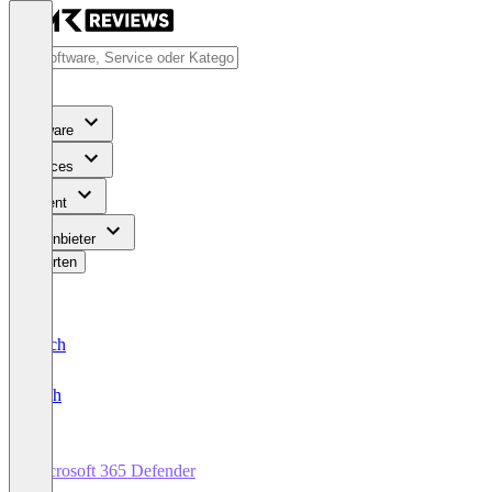
Software
Services
Content
Für Anbieter
Bewerten
Deutsch
English
Microsoft 365 Defender