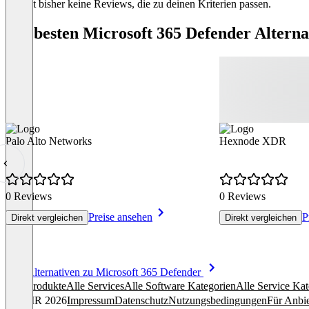
Es gibt bisher keine Reviews, die zu deinen Kriterien passen.
Die besten Microsoft 365 Defender Alterna
Palo Alto Networks
Hexnode XDR
0 Reviews
0 Reviews
Preise ansehen
P
Direkt vergleichen
Direkt vergleichen
Item
Alle Alternativen zu Microsoft 365 Defender
1
Alle Produkte
Alle Services
Alle Software Kategorien
Alle Service Kat
of
© OMR 2026
Impressum
Datenschutz
Nutzungsbedingungen
Für Anbie
8