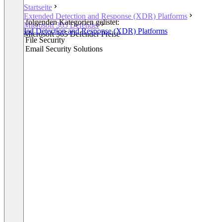
Startseite
Extended Detection and Response (XDR) Platforms
In den folgenden Kategorien gelistet:
Microsoft 365 Defender
Extended Detection and Response (XDR) Platforms
Microsoft 365 Defender Preise
Cloud File Security
Cloud Email Security Solutions