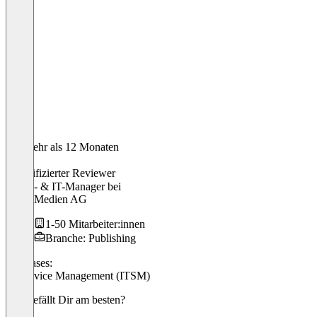
Vor mehr als 12 Monaten
Axel
Verifizierter Reviewer
Media- & IT-Manager
bei
Cash. Medien AG
1-50 Mitarbeiter:innen
Branche: Publishing
Use cases:
IT Service Management (ITSM)
Was gefällt Dir am besten?