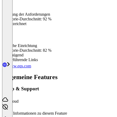
Erfüllung der Anforderungen
0
%
Kategorie-Durchschnitt: 92 %
Ausgezeichnet
Einfache Einrichtung
0
%
Kategorie-Durchschnitt: 82 %
Ungenügend
Weiterführende Links
www.eqs.com
Allgemeine Features
Setup & Support
Cloud
Keine Informationen zu diesem Feature