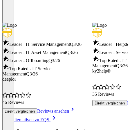
Leader - IT Service Management
Q3/26
Leader - Helpde
Leader - IT Asset Management
Q3/26
Leader - Servic
Leader - Offboarding
Q3/26
Top Rated - IT S
Management
Q3/26
Top Rated - IT Service
ky2help®
Management
Q3/26
deeploi
35 Reviews
46 Reviews
R
Direkt vergleichen
Reviews ansehen
Direkt vergleichen
Item
Alle Alternativen zu EQS
1
of