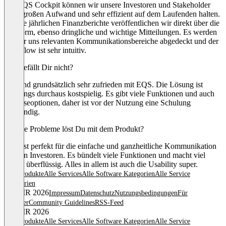
Mit EQS Cockpit können wir unsere Investoren und Stakeholder
ohne großen Aufwand und sehr effizient auf dem Laufenden halten.
Unsere jährlichen Finanzberichte veröffentlichen wir direkt über die
Plattform, ebenso dringliche und wichtige Mitteilungen. Es werden
alle für uns relevanten Kommunikationsbereiche abgedeckt und der
Workflow ist sehr intuitiv.
Was gefällt Dir nicht?
Wir sind grundsätzlich sehr zufrieden mit EQS. Die Lösung ist
allerdings durchaus kostspielig. Es gibt viele Funktionen und auch
Analyseoptionen, daher ist vor der Nutzung eine Schulung
notwendig.
Welche Probleme löst Du mit dem Produkt?
EQS ist perfekt für die einfache und ganzheitliche Kommunikation
mit den Investoren. Es bündelt viele Funktionen und macht viel
Arbeit überflüssig. Alles in allem ist auch die Usability super.
Alle Produkte
Alle Services
Alle Software Kategorien
Alle Service
Kategorien
© OMR 2026
Impressum
Datenschutz
Nutzungsbedingungen
Für
Anbieter
Community Guidelines
RSS-Feed
© OMR 2026
Alle Produkte
Alle Services
Alle Software Kategorien
Alle Service