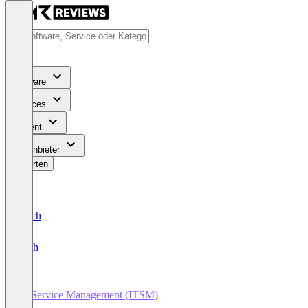
Software
Services
Content
Für Anbieter
Bewerten
Deutsch
English
IT Service Management (ITSM)