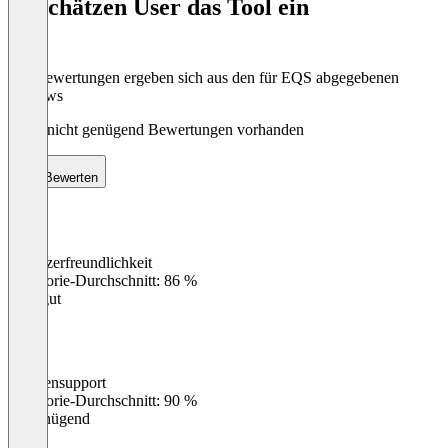
So schätzen User das Tool ein
8
Die Bewertungen ergeben sich aus den für EQS abgegebenen
Reviews
Noch nicht genügend Bewertungen vorhanden
Bewerten
Benutzerfreundlichkeit
0
%
Kategorie-Durchschnitt: 86 %
Sehr gut
Kundensupport
0
%
Kategorie-Durchschnitt: 90 %
Ungenügend