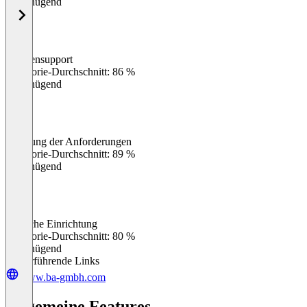
Ungenügend
Kundensupport
0
%
Kategorie-Durchschnitt: 86 %
Ungenügend
Erfüllung der Anforderungen
0
%
Kategorie-Durchschnitt: 89 %
Ungenügend
Einfache Einrichtung
0
%
Kategorie-Durchschnitt: 80 %
Ungenügend
Weiterführende Links
www.ba-gmbh.com
Allgemeine Features