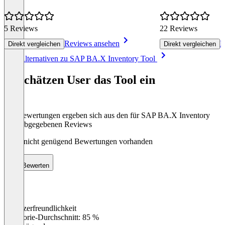
5 Reviews
22 Reviews
Reviews ansehen
R
Direkt vergleichen
Direkt vergleichen
Item
Alle Alternativen zu SAP BA.X Inventory Tool
1
of
So schätzen User das Tool ein
8
Die Bewertungen ergeben sich aus den für SAP BA.X Inventory
Tool abgegebenen Reviews
Noch nicht genügend Bewertungen vorhanden
Bewerten
Benutzerfreundlichkeit
0
%
Kategorie-Durchschnitt: 85 %