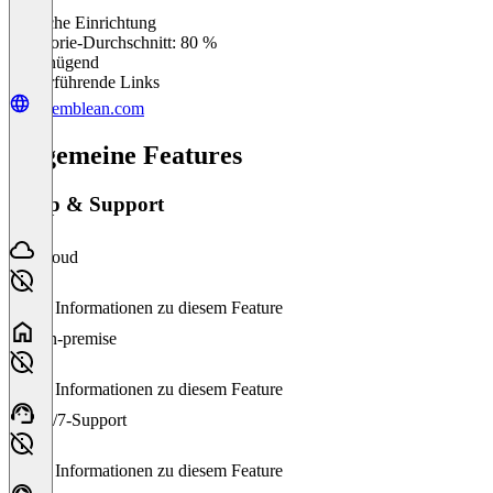
Einfache Einrichtung
0
%
Kategorie-Durchschnitt: 80 %
Ungenügend
Weiterführende Links
assemblean.com
Allgemeine Features
Setup & Support
Cloud
Keine Informationen zu diesem Feature
On-premise
Keine Informationen zu diesem Feature
24/7-Support
Keine Informationen zu diesem Feature