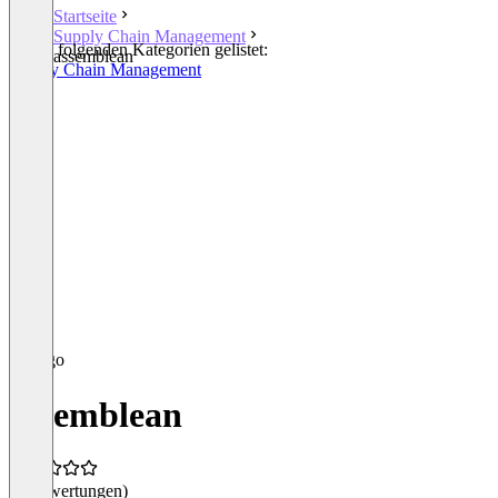
Startseite
Supply Chain Management
In den folgenden Kategorien gelistet:
assemblean
Supply Chain Management
assemblean
(0 Bewertungen)