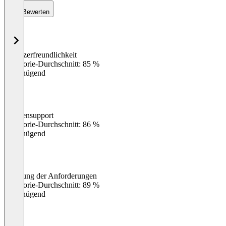
Bewerten
Benutzerfreundlichkeit
0
%
Kategorie-Durchschnitt: 85 %
Ungenügend
Kundensupport
0
%
Kategorie-Durchschnitt: 86 %
Ungenügend
Erfüllung der Anforderungen
0
%
Kategorie-Durchschnitt: 89 %
Ungenügend