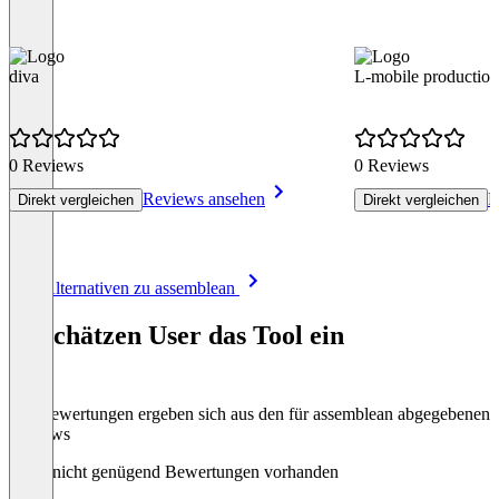
diva
L-mobile production
0 Reviews
0 Reviews
Reviews ansehen
R
Direkt vergleichen
Direkt vergleichen
Item
Alle Alternativen zu assemblean
1
of
So schätzen User das Tool ein
8
Die Bewertungen ergeben sich aus den für assemblean abgegebenen
Reviews
Noch nicht genügend Bewertungen vorhanden