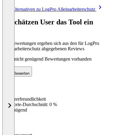
Item
Alle Alternativen zu LogPro Alleinarbeiterschutz
1
of
So schätzen User das Tool ein
8
Die Bewertungen ergeben sich aus den für LogPro
Alleinarbeiterschutz abgegebenen Reviews
Noch nicht genügend Bewertungen vorhanden
Bewerten
Benutzerfreundlichkeit
0
%
Kategorie-Durchschnitt: 0 %
Ungenügend