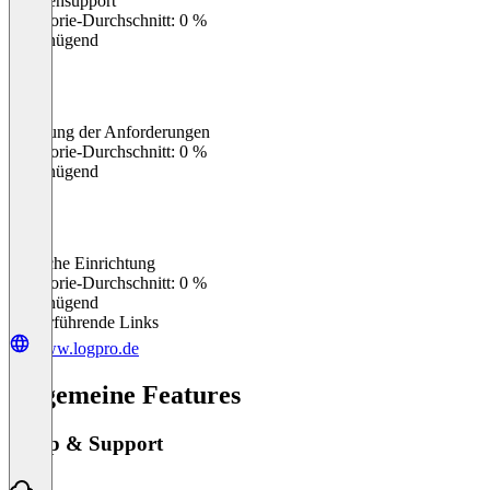
Kundensupport
0
%
Kategorie-Durchschnitt: 0 %
Ungenügend
Erfüllung der Anforderungen
0
%
Kategorie-Durchschnitt: 0 %
Ungenügend
Einfache Einrichtung
0
%
Kategorie-Durchschnitt: 0 %
Ungenügend
Weiterführende Links
www.logpro.de
Allgemeine Features
Setup & Support