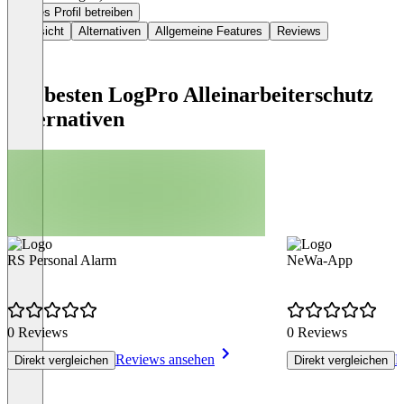
Dieses Profil betreiben
Übersicht
Alternativen
Allgemeine Features
Reviews
Die besten LogPro Alleinarbeiterschutz
Alternativen
RS Personal Alarm
NeWa-App
0 Reviews
0 Reviews
Reviews ansehen
R
Direkt vergleichen
Direkt vergleichen