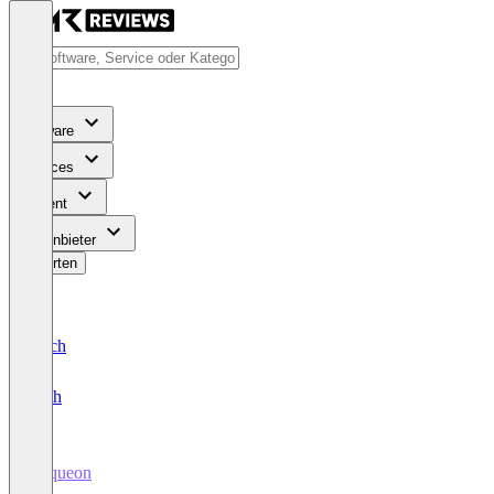
Software
Services
Content
Für Anbieter
Bewerten
Deutsch
English
Acqueon