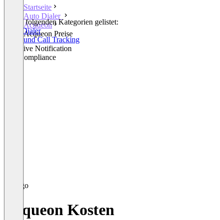
Startseite
Auto Dialer
In den folgenden Kategorien gelistet:
Acqueon
Auto Dialer
Acqueon Preise
Outbound Call Tracking
Proactive Notification
Call Compliance
Acqueon Kosten