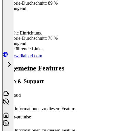
Kategorie-Durchschnitt: 89 %
Ungenügend
Einfache Einrichtung
0
%
Kategorie-Durchschnitt: 78 %
Ungenügend
Weiterführende Links
www.dialpad.com
Allgemeine Features
Setup & Support
Cloud
Keine Informationen zu diesem Feature
On-premise
Keine Informationen zu diesem Feature