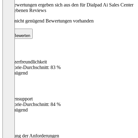
Die Bewertungen ergeben sich aus den für Dialpad Ai Sales Center
abgegebenen Reviews
Noch nicht genügend Bewertungen vorhanden
Bewerten
Benutzerfreundlichkeit
0
%
Kategorie-Durchschnitt: 83 %
Ungenügend
Kundensupport
0
%
Kategorie-Durchschnitt: 84 %
Ungenügend
Erfüllung der Anforderungen
0
%