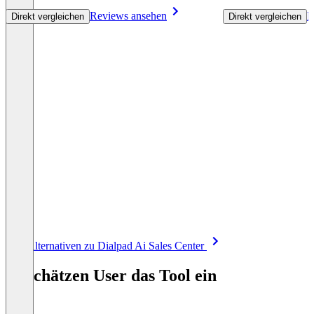
Reviews ansehen
R
Direkt vergleichen
Direkt vergleichen
Item
Alle Alternativen zu Dialpad Ai Sales Center
1
of
So schätzen User das Tool ein
8