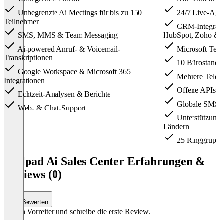
Unbegrenzte Ai Meetings für bis zu 150
24/7 Live-Ag
Teilnehmer
CRM-Integrati
SMS, MMS & Team Messaging
HubSpot, Zoho &
Ai-powered Anruf- & Voicemail-
Microsoft Tea
Transkriptionen
10 Bürostando
Google Workspace & Microsoft 365
Mehrere Tele
Integrationen
Offene APIs
Echtzeit-Analysen & Berichte
Globale SMS-
Web- & Chat-Support
Unterstützung
Ländern
25 Ringgrupp
Item
1
Dialpad Ai Sales Center Erfahrungen &
of
Reviews (0)
3
Bewerten
Sei ein Vorreiter und schreibe die erste Review.