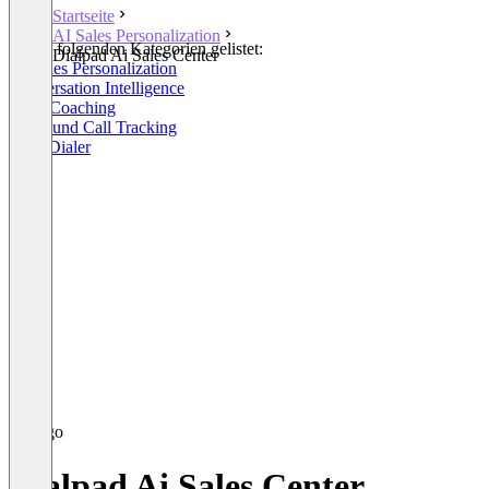
Startseite
AI Sales Personalization
In den folgenden Kategorien gelistet:
Dialpad Ai Sales Center
AI Sales Personalization
Conversation Intelligence
Sales Coaching
Outbound Call Tracking
Auto Dialer
Dialpad Ai Sales Center