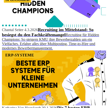
Recruiting im Mittelstand: So
Chantal Seiter
4.3.2026
besiegst du den Fachkräftemangel
Recruiting für Hidden
Champions: So steigern KMU ihre Bewerberzahlen um ein
Vielfaches. Erfahre alles über Multiposting, Time-to-Hire und
modernes Bewerbermanagement.
ERP-SYSTEME
Die 7 besten ERP-
Katharina Van Hoeylandt
30.1.2026