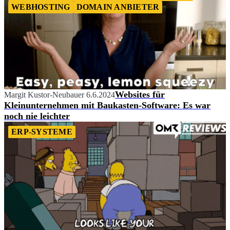
WEBHOSTING
DOMAIN ANBIETER
Websites für
Margit Kustor-Neubauer
6.6.2024
Kleinunternehmen mit Baukasten-Software: Es war
noch nie leichter
ERP-SYSTEME