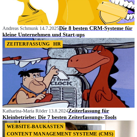
Die 8 besten CRM-Systeme für
Andreas Schmunk
14.7.2025
kleine Unternehmen und Start-ups
ZEITERFASSUNG
HR
Zeiterfassung für
Katharina-Maria Röder
13.8.2024
Kleinbetriebe: Die 7 besten Zeiterfassungs-Tools
WEBSITE-BAUKASTEN
CONTENT MANAGEMENT SYSTEME (CMS)