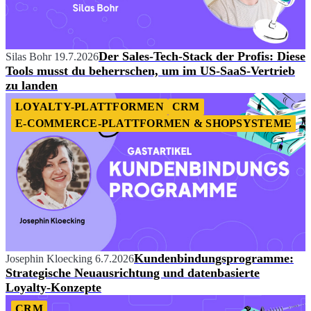
Der Sales-Tech-Stack der Profis: Diese
Silas Bohr
19.7.2026
Tools musst du beherrschen, um im US-SaaS-Vertrieb
zu landen
LOYALTY-PLATTFORMEN
CRM
E-COMMERCE-PLATTFORMEN & SHOPSYSTEME
Kundenbindungsprogramme:
Josephin Kloecking
6.7.2026
Strategische Neuausrichtung und datenbasierte
Loyalty-Konzepte
CRM