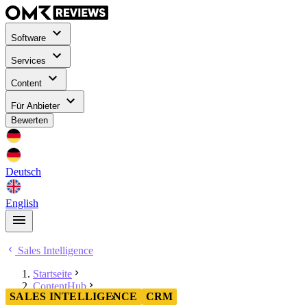
Software
Services
Content
Für Anbieter
Bewerten
Deutsch
English
Sales Intelligence
Startseite
ContentHub
SALES INTELLIGENCE
CRM
Sales Intelligence