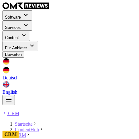
Software
Services
Content
Für Anbieter
Bewerten
Deutsch
English
CRM
Startseite
ContentHub
CRM
CRM