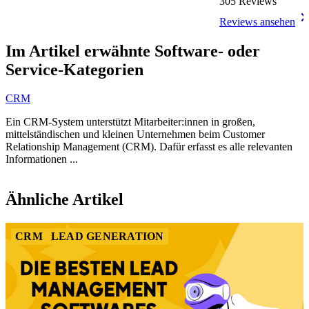
305 Reviews
Reviews ansehen
Item
1
Im Artikel erwähnte Software- oder
of
Service-Kategorien
5
CRM
Ein CRM-System unterstützt Mitarbeiter:innen in großen,
mittelständischen und kleinen Unternehmen beim Customer
Relationship Management (CRM). Dafür erfasst es alle relevanten
Informationen ...
Item
1
Ähnliche Artikel
of
1
CRM
LEAD GENERATION