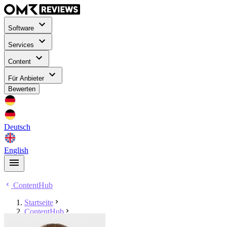
Software
Services
Content
Für Anbieter
Bewerten
Deutsch
English
ContentHub
Startseite
ContentHub
Timo Ferlein