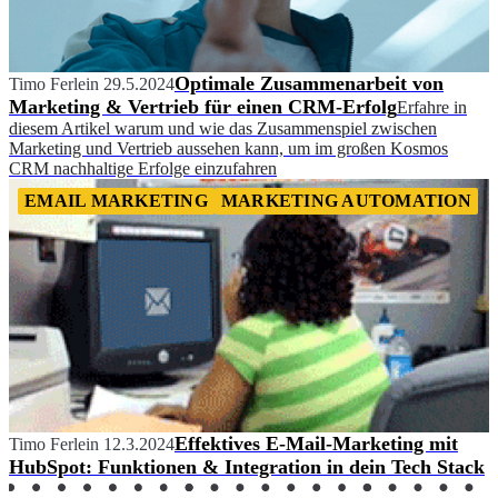
Optimale Zusammenarbeit von
Timo Ferlein
29.5.2024
Marketing & Vertrieb für einen CRM-Erfolg
Erfahre in
diesem Artikel warum und wie das Zusammenspiel zwischen
Marketing und Vertrieb aussehen kann, um im großen Kosmos
CRM nachhaltige Erfolge einzufahren
EMAIL MARKETING
MARKETING AUTOMATION
Effektives E-Mail-Marketing mit
Timo Ferlein
12.3.2024
HubSpot: Funktionen & Integration in dein Tech Stack