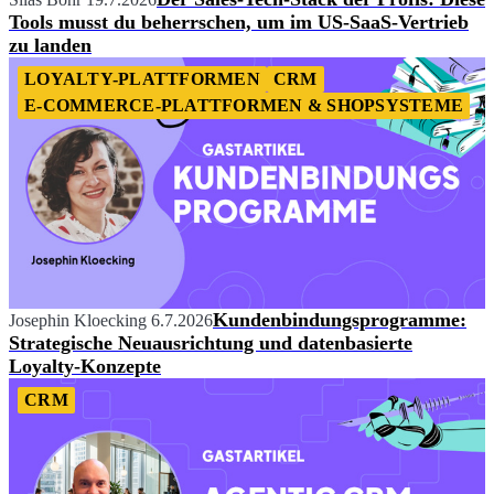
Tools musst du beherrschen, um im US-SaaS-Vertrieb
zu landen
LOYALTY-PLATTFORMEN
CRM
E-COMMERCE-PLATTFORMEN & SHOPSYSTEME
Kundenbindungsprogramme:
Josephin Kloecking
6.7.2026
Strategische Neuausrichtung und datenbasierte
Loyalty-Konzepte
CRM