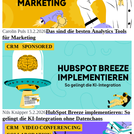
Das sind die besten Analytics Tools
Carolin Puls
13.2.2026
für Marketing
CRM
SPONSORED
HubSpot Breeze implementieren: So
Nils Knäpper
5.2.2026
gelingt die KI-Integration ohne Datenchaos
CRM
VIDEO CONFERENCING