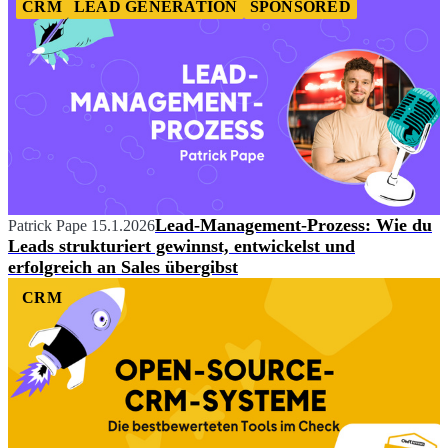
CRM
LEAD GENERATION
SPONSORED
Lead-Management-Prozess: Wie du
Patrick Pape
15.1.2026
Leads strukturiert gewinnst, entwickelst und
erfolgreich an Sales übergibst
CRM