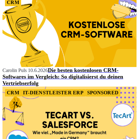
CRM
Die besten kostenlosen CRM-
Carolin Puls
10.6.2026
Softwares im Vergleich: So digitalisierst du deinen
Vertriebserfolg
CRM
IT-DIENSTLEISTER ERP
SPONSORED