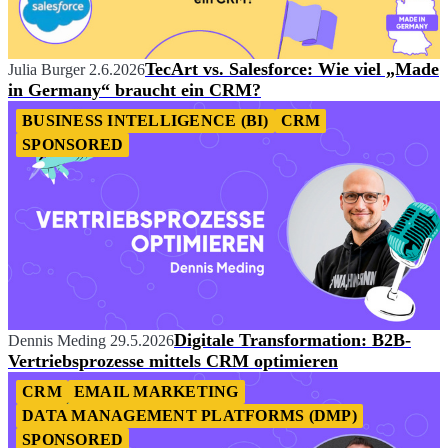
TecArt vs. Salesforce: Wie viel „Made
Julia Burger
2.6.2026
in Germany“ braucht ein CRM?
BUSINESS INTELLIGENCE (BI)
CRM
SPONSORED
Digitale Transformation: B2B-
Dennis Meding
29.5.2026
Vertriebsprozesse mittels CRM optimieren
CRM
EMAIL MARKETING
DATA MANAGEMENT PLATFORMS (DMP)
SPONSORED