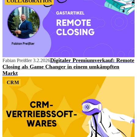
COLLABORATION
Digitaler Premiumverkauf: Remote
Fabian Preißler
3.2.2026
Closing als Game Changer in einem umkämpften
Markt
CRM