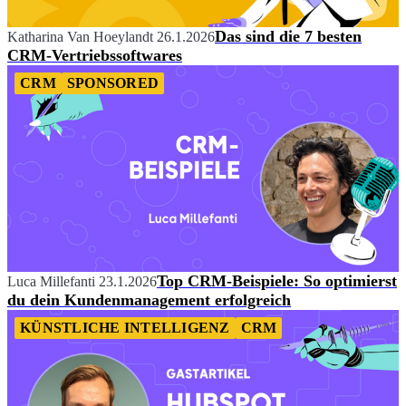
Das sind die 7 besten
Katharina Van Hoeylandt
26.1.2026
CRM-Vertriebssoftwares
CRM
SPONSORED
Top CRM-Beispiele: So optimierst
Luca Millefanti
23.1.2026
du dein Kundenmanagement erfolgreich
KÜNSTLICHE INTELLIGENZ
CRM