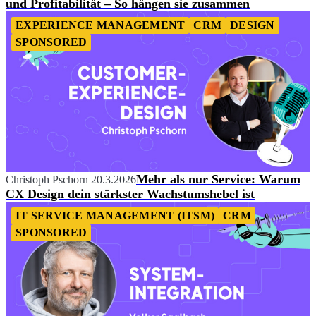
und Profitabilität – So hängen sie zusammen
EXPERIENCE MANAGEMENT
CRM
DESIGN
SPONSORED
Mehr als nur Service: Warum
Christoph Pschorn
20.3.2026
CX Design dein stärkster Wachstumshebel ist
IT SERVICE MANAGEMENT (ITSM)
CRM
SPONSORED