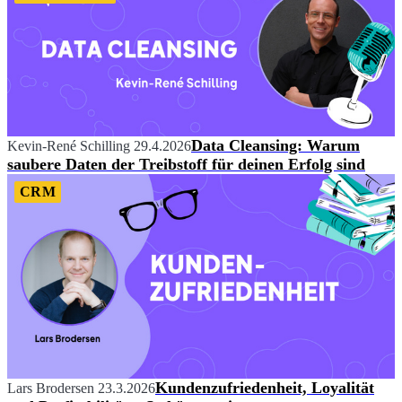
Data Cleansing: Warum
Kevin-René Schilling
29.4.2026
saubere Daten der Treibstoff für deinen Erfolg sind
CRM
Kundenzufriedenheit, Loyalität
Lars Brodersen
23.3.2026