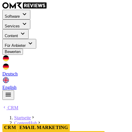
Software
Services
Content
Für Anbieter
Bewerten
Deutsch
English
CRM
Startseite
ContentHub
CRM
EMAIL MARKETING
CRM