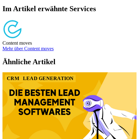
Item
1
Im Artikel erwähnte Services
of
6
Content moves
Mehr über Content moves
Item
1
Ähnliche Artikel
of
1
CRM
LEAD GENERATION