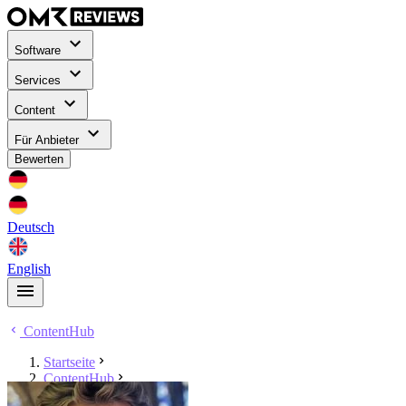
Software
Services
Content
Für Anbieter
Bewerten
Deutsch
English
ContentHub
Startseite
ContentHub
Christoph Dahn