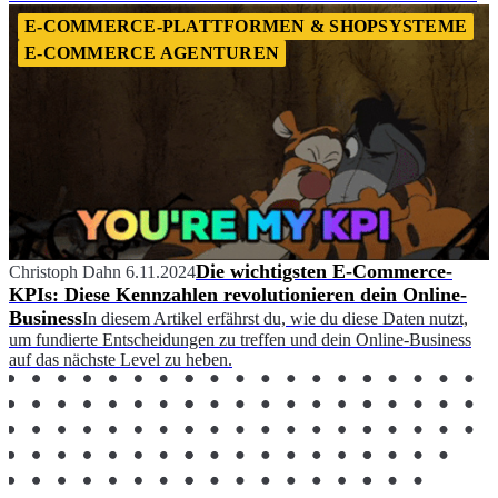
E-COMMERCE-PLATTFORMEN & SHOPSYSTEME
E-COMMERCE AGENTUREN
Die wichtigsten E-Commerce-
Christoph Dahn
6.11.2024
KPIs: Diese Kennzahlen revolutionieren dein Online-
Business
In diesem Artikel erfährst du, wie du diese Daten nutzt,
um fundierte Entscheidungen zu treffen und dein Online-Business
auf das nächste Level zu heben.