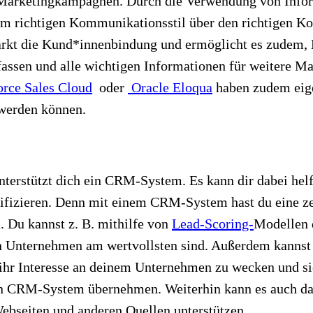
 Marketingkampagnen. Durch die Verwendung von Infor
 im richtigen Kommunikationsstil über den richtigen 
stärkt die Kund*innenbindung und ermöglicht es zudem
sen und alle wichtigen Informationen für weitere Mark
orce Sales Cloud
oder
Oracle Eloqua
haben zudem eige
werden können.
terstützt dich ein CRM-System. Es kann dir dabei helfe
ifizieren. Denn mit einem CRM-System hast du eine zen
 Du kannst z. B. mithilfe von
Lead-Scoring-
Modellen 
dein Unternehmen am wertvollsten sind. Außerdem kan
m ihr Interesse an deinem Unternehmen zu wecken und
n CRM-System übernehmen. Weiterhin kann es auch das
ebseiten und anderen Quellen unterstützen.