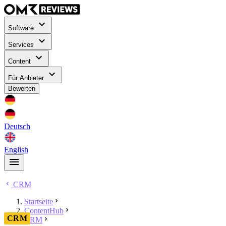
Software
Services
Content
Für Anbieter
Bewerten
Deutsch
English
CRM
Startseite
ContentHub
CRM
CRM