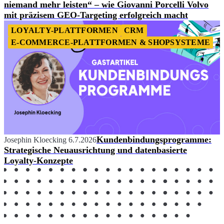
niemand mehr leisten“ – wie Giovanni Porcelli Volvo
mit präzisem GEO-Targeting erfolgreich macht
LOYALTY-PLATTFORMEN
CRM
E-COMMERCE-PLATTFORMEN & SHOPSYSTEME
Kundenbindungsprogramme:
Josephin Kloecking
6.7.2026
Strategische Neuausrichtung und datenbasierte
Loyalty-Konzepte