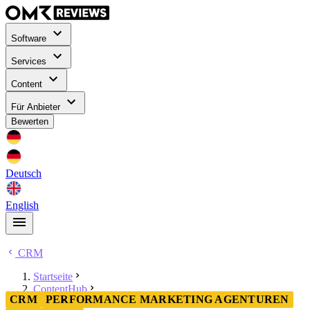
Software
Services
Content
Für Anbieter
Bewerten
Deutsch
English
CRM
Startseite
ContentHub
CRM
PERFORMANCE MARKETING AGENTUREN
CRM