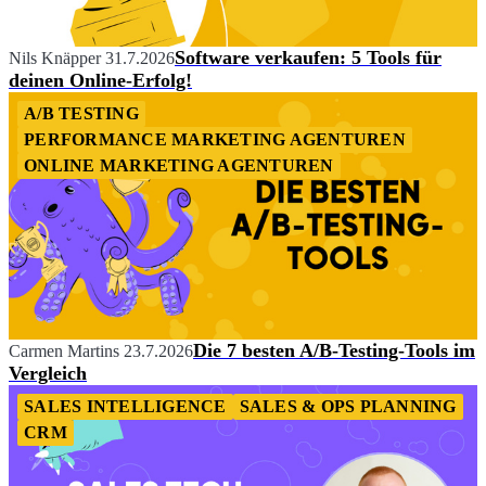
Software verkaufen: 5 Tools für
Nils Knäpper
31.7.2026
deinen Online-Erfolg!
A/B TESTING
PERFORMANCE MARKETING AGENTUREN
ONLINE MARKETING AGENTUREN
Die 7 besten A/B-Testing-Tools im
Carmen Martins
23.7.2026
Vergleich
SALES INTELLIGENCE
SALES & OPS PLANNING
CRM