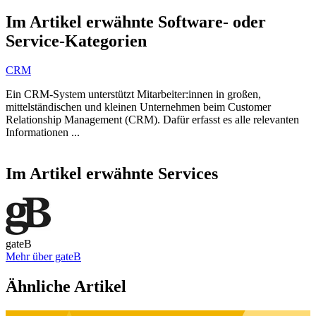
Item
1
Im Artikel erwähnte Software- oder
of
Service-Kategorien
1
CRM
Ein CRM-System unterstützt Mitarbeiter:innen in großen,
mittelständischen und kleinen Unternehmen beim Customer
Relationship Management (CRM). Dafür erfasst es alle relevanten
Informationen ...
Item
1
Im Artikel erwähnte Services
of
2
gateB
Mehr über gateB
Item
1
Ähnliche Artikel
of
1