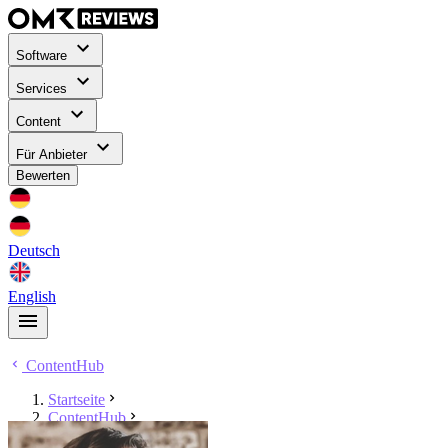
Software
Services
Content
Für Anbieter
Bewerten
Deutsch
English
ContentHub
Startseite
ContentHub
Josephin Kloecking