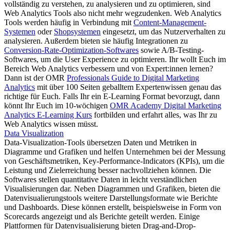
vollständig zu verstehen, zu analysieren und zu optimieren, sind
Web Analytics Tools also nicht mehr wegzudenken. Web Analytics
Tools werden häufig in Verbindung mit
Content-Management-
Systemen
oder
Shopsystemen
eingesetzt, um das Nutzerverhalten zu
analysieren. Außerdem bieten sie häufig Integrationen zu
Conversion-Rate-Optimization-Softwares
sowie A/B-Testing-
Softwares, um die User Experience zu optimieren. Ihr wollt Euch im
Bereich Web Analytics verbessern und von Expert:innen lernen?
Dann ist der OMR
Professionals Guide to Digital Marketing
Analytics
mit über 100 Seiten geballtem Expertenwissen genau das
richtige für Euch. Falls Ihr ein E-Learning Format bevorzugt, dann
könnt Ihr Euch im 10-wöchigen
OMR Academy Digital Marketing
Analytics E-Learning Kurs
fortbilden und erfahrt alles, was Ihr zu
Web Analytics wissen müsst.
Data Visualization
Data-Visualization-Tools übersetzen Daten und Metriken in
Diagramme und Grafiken und helfen Unternehmen bei der Messung
von Geschäftsmetriken, Key-Performance-Indicators (KPIs), um die
Leistung und Zielerreichung besser nachvollziehen können. Die
Softwares stellen quantitative Daten in leicht verständlichen
Visualisierungen dar. Neben Diagrammen und Grafiken, bieten die
Datenvisualierungstools weitere Darstellungsformate wie Berichte
und Dashboards. Diese können erstellt, beispielsweise in Form von
Scorecards angezeigt und als Berichte geteilt werden. Einige
Plattformen für Datenvisualisierung bieten Drag-and-Drop-