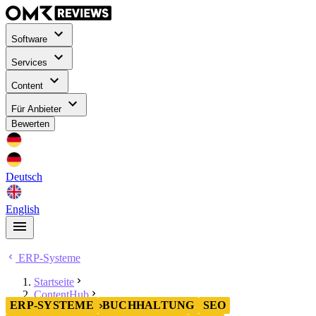
Software
Services
Content
Für Anbieter
Bewerten
Deutsch
English
ERP-Systeme
Startseite
ContentHub
ERP-SYSTEME
BUCHHALTUNG
SEO
ERP-Systeme