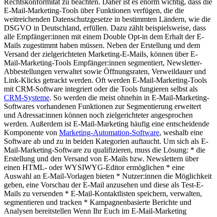
Rechtskonformität zu beachten. Daher ist es enorm wichtig, dass die
E-Mail-Marketing-Tools über Funktionen verfügen, die die
weitreichenden Datenschutzgesetze in bestimmten Ländern, wie die
DSGVO in Deutschland, erfüllen. Dazu zählt beispielsweise, dass
alle Empfänger:innen mit einem Double Opt-in dem Erhalt der E-
Mails zugestimmt haben müssen. Neben der Erstellung und dem
Versand der zielgerichteten Marketing-E-Mails, können über E-
Mail-Marketing-Tools Empfänger:innen segmentiert, Newsletter-
Abbestellungen verwaltet sowie Öffnungsraten, Verweildauer und
Link-Klicks getrackt werden. Oft werden E-Mail-Marketing-Tools
mit CRM-Software integriert oder die Tools fungieren selbst als
CRM-Systeme
. So werden die meist ohnehin in E-Mail-Marketing-
Softwares vorhandenen Funktionen zur Segmentierung erweitert
und Adressat:innen können noch zielgerichteter angesprochen
werden. Außerdem ist E-Mail-Marketing häufig eine entscheidende
Komponente von
Marketing-Automation-Software
, weshalb eine
Software ab und zu in beiden Kategorien auftaucht. Um sich als E-
Mail-Marketing-Software zu qualifizieren, muss die Lösung: * die
Erstellung und den Versand von E-Mails bzw. Newslettern über
einen HTML- oder WYSIWYG-Editor ermöglichen * eine
Auswahl an E-Mail-Vorlagen bieten * Nutzer:innen die Möglichkeit
geben, eine Vorschau der E-Mail anzusehen und diese als Test-E-
Mails zu versenden * E-Mail-Kontaktlisten speichern, verwalten,
segmentieren und tracken * Kampagnenbasierte Berichte und
Analysen bereitstellen Wenn Ihr Euch im E-Mail-Marketing