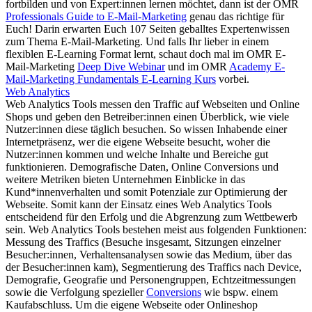
fortbilden und von Expert:innen lernen möchtet, dann ist der OMR
Professionals Guide to E-Mail-Marketing
genau das richtige für
Euch! Darin erwarten Euch 107 Seiten geballtes Expertenwissen
zum Thema E-Mail-Marketing. Und falls Ihr lieber in einem
flexiblen E-Learning Format lernt, schaut doch mal im OMR E-
Mail-Marketing
Deep Dive Webinar
und im OMR
Academy E-
Mail-Marketing Fundamentals E-Learning Kurs
vorbei.
Web Analytics
Web Analytics Tools messen den Traffic auf Webseiten und Online
Shops und geben den Betreiber:innen einen Überblick, wie viele
Nutzer:innen diese täglich besuchen. So wissen Inhabende einer
Internetpräsenz, wer die eigene Webseite besucht, woher die
Nutzer:innen kommen und welche Inhalte und Bereiche gut
funktionieren. Demografische Daten, Online Conversions und
weitere Metriken bieten Unternehmen Einblicke in das
Kund*innenverhalten und somit Potenziale zur Optimierung der
Webseite. Somit kann der Einsatz eines Web Analytics Tools
entscheidend für den Erfolg und die Abgrenzung zum Wettbewerb
sein. Web Analytics Tools bestehen meist aus folgenden Funktionen:
Messung des Traffics (Besuche insgesamt, Sitzungen einzelner
Besucher:innen, Verhaltensanalysen sowie das Medium, über das
der Besucher:innen kam), Segmentierung des Traffics nach Device,
Demografie, Geografie und Personengruppen, Echtzeitmessungen
sowie die Verfolgung spezieller
Conversions
wie bspw. einem
Kaufabschluss. Um die eigene Webseite oder Onlineshop