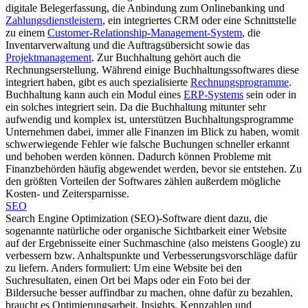
digitale Belegerfassung, die Anbindung zum Onlinebanking und
Zahlungsdienstleistern
, ein integriertes CRM oder eine Schnittstelle
zu einem
Customer-Relationship-Management-System
, die
Inventarverwaltung und die Auftragsübersicht sowie das
Projektmanagement
. Zur Buchhaltung gehört auch die
Rechnungserstellung. Während einige Buchhaltungssoftwares diese
integriert haben, gibt es auch spezialisierte
Rechnungsprogramme
.
Buchhaltung kann auch ein Modul eines
ERP-Systems
sein oder in
ein solches integriert sein. Da die Buchhaltung mitunter sehr
aufwendig und komplex ist, unterstützen Buchhaltungsprogramme
Unternehmen dabei, immer alle Finanzen im Blick zu haben, womit
schwerwiegende Fehler wie falsche Buchungen schneller erkannt
und behoben werden können. Dadurch können Probleme mit
Finanzbehörden häufig abgewendet werden, bevor sie entstehen. Zu
den größten Vorteilen der Softwares zählen außerdem mögliche
Kosten- und Zeitersparnisse.
SEO
Search Engine Optimization (SEO)-Software dient dazu, die
sogenannte natürliche oder organische Sichtbarkeit einer Website
auf der Ergebnisseite einer Suchmaschine (also meistens Google) zu
verbessern bzw. Anhaltspunkte und Verbesserungsvorschläge dafür
zu liefern. Anders formuliert: Um eine Website bei den
Suchresultaten, einen Ort bei Maps oder ein Foto bei der
Bildersuche besser auffindbar zu machen, ohne dafür zu bezahlen,
braucht es Optimierungsarbeit, Insights, Kennzahlen und