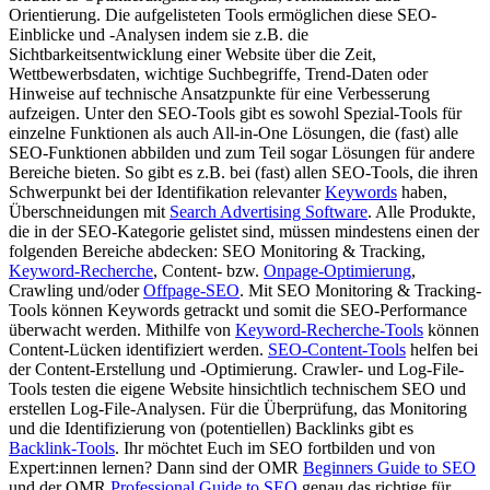
Orientierung. Die aufgelisteten Tools ermöglichen diese SEO-
Einblicke und -Analysen indem sie z.B. die
Sichtbarkeitsentwicklung einer Website über die Zeit,
Wettbewerbsdaten, wichtige Suchbegriffe, Trend-Daten oder
Hinweise auf technische Ansatzpunkte für eine Verbesserung
aufzeigen. Unter den SEO-Tools gibt es sowohl Spezial-Tools für
einzelne Funktionen als auch All-in-One Lösungen, die (fast) alle
SEO-Funktionen abbilden und zum Teil sogar Lösungen für andere
Bereiche bieten. So gibt es z.B. bei (fast) allen SEO-Tools, die ihren
Schwerpunkt bei der Identifikation relevanter
Keywords
haben,
Überschneidungen mit
Search Advertising Software
. Alle Produkte,
die in der SEO-Kategorie gelistet sind, müssen mindestens einen der
folgenden Bereiche abdecken: SEO Monitoring & Tracking,
Keyword-Recherche
, Content- bzw.
Onpage-Optimierung
,
Crawling und/oder
Offpage-SEO
. Mit SEO Monitoring & Tracking-
Tools können Keywords getrackt und somit die SEO-Performance
überwacht werden. Mithilfe von
Keyword-Recherche-Tools
können
Content-Lücken identifiziert werden.
SEO-Content-Tools
helfen bei
der Content-Erstellung und -Optimierung. Crawler- und Log-File-
Tools testen die eigene Website hinsichtlich technischem SEO und
erstellen Log-File-Analysen. Für die Überprüfung, das Monitoring
und die Identifizierung von (potentiellen) Backlinks gibt es
Backlink-Tools
. Ihr möchtet Euch im SEO fortbilden und von
Expert:innen lernen? Dann sind der OMR
Beginners Guide to SEO
und der OMR
Professional Guide to SEO
genau das richtige für