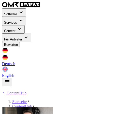
Software
Services
Content
Für Anbieter
Bewerten
Deutsch
English
ContentHub
Startseite
ContentHub
Alex Kiritschenko