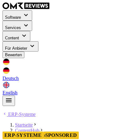
Software
Services
Content
Für Anbieter
Bewerten
Deutsch
English
ERP-Systeme
Startseite
ContentHub
ERP-SYSTEME
SPONSORED
ERP-Systeme