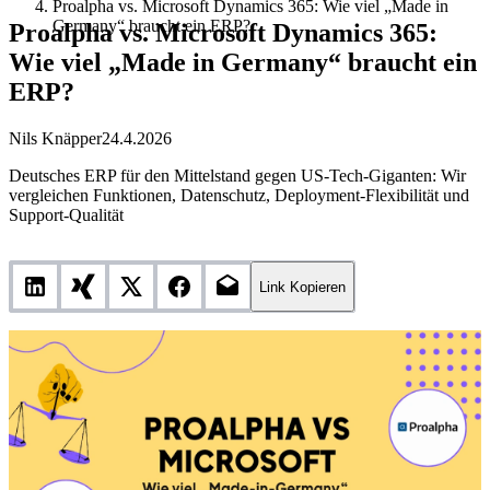
Proalpha vs. Microsoft Dynamics 365: Wie viel „Made in
Germany“ braucht ein ERP?
Proalpha vs. Microsoft Dynamics 365:
Wie viel „Made in Germany“ braucht ein
ERP?
Nils Knäpper
24.4.2026
Deutsches ERP für den Mittelstand gegen US-Tech-Giganten: Wir
vergleichen Funktionen, Datenschutz, Deployment-Flexibilität und
Support-Qualität
Link Kopieren