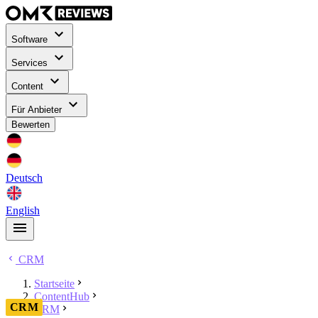
Software
Services
Content
Für Anbieter
Bewerten
Deutsch
English
CRM
Startseite
ContentHub
CRM
CRM