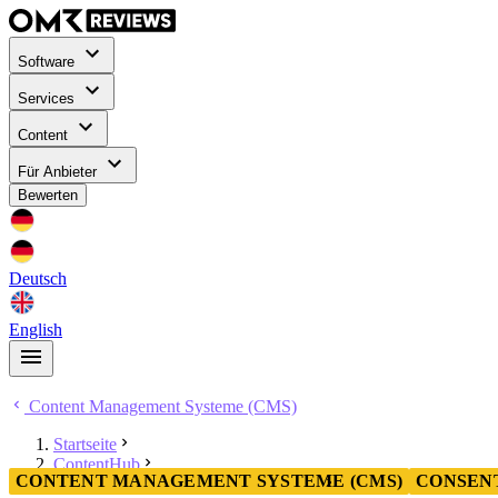
Software
Services
Content
Für Anbieter
Bewerten
Deutsch
English
Content Management Systeme (CMS)
Startseite
ContentHub
CONTENT MANAGEMENT SYSTEME (CMS)
CONSEN
Content Management Systeme (CMS)