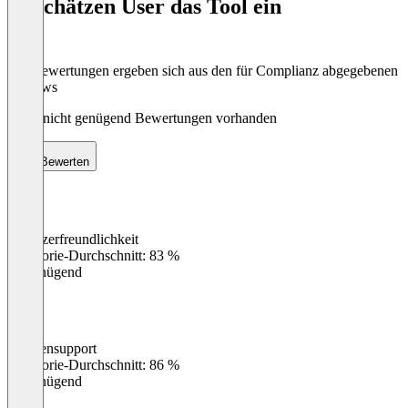
So schätzen User das Tool ein
8
Die Bewertungen ergeben sich aus den für Complianz abgegebenen
Reviews
Noch nicht genügend Bewertungen vorhanden
Bewerten
Benutzerfreundlichkeit
0
%
Kategorie-Durchschnitt: 83 %
Ungenügend
Kundensupport
0
%
Kategorie-Durchschnitt: 86 %
Ungenügend