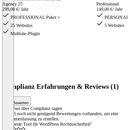
Agency 25
Professional
299,00 €
/ Jahr
149,00 €
/ Jahr
PROFESSIONAL Paket +
PERSONAL P
25 Websites
5 Websites
Multisite-Plugin
Item
1
Complianz Erfahrungen & Reviews (1)
of
3
Bewerten
Was User über Complianz sagen
Es sind noch nicht genügend Bewertungen vorhanden, um eine
Zusammenfassung zu erstellen.
“Das beste Tool für WordPress Rechtssicherheit”