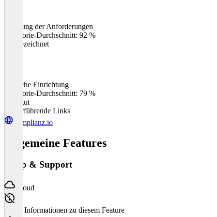
Erfüllung der Anforderungen
0
%
Kategorie-Durchschnitt: 92 %
Ausgezeichnet
Einfache Einrichtung
0
%
Kategorie-Durchschnitt: 79 %
Sehr gut
Weiterführende Links
complianz.io
Allgemeine Features
Setup & Support
Cloud
Keine Informationen zu diesem Feature