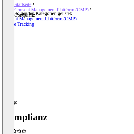
Startseite
Consent Management Plattform (CMP)
In den folgenden Kategorien gelistet:
Complianz
Consent Management Plattform (CMP)
Cookie Tracking
Complianz