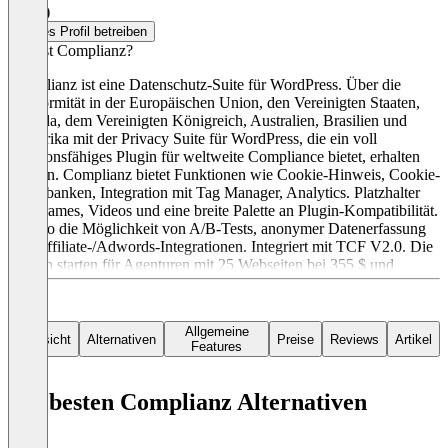
4,0
(1)
Dieses Profil betreiben
Was ist Complianz?
Complianz ist eine Datenschutz-Suite für WordPress. Über die
Konformität in der Europäischen Union, den Vereinigten Staaten,
Kanada, dem Vereinigten Königreich, Australien, Brasilien und
Südafrika mit der Privacy Suite für WordPress, die ein voll
funktionsfähiges Plugin für weltweite Compliance bietet, erhalten
werden. Complianz bietet Funktionen wie Cookie-Hinweis, Cookie-
Datenbanken, Integration mit Tag Manager, Analytics. Platzhalter
für iFrames, Videos und eine breite Palette an Plugin-Kompatibilität.
Ebenso die Möglichkeit von A/B-Tests, anonymer Datenerfassung
und Affiliate-/Adwords-Integrationen. Integriert mit TCF V2.0. Die
Kosten starten für Agenturen mit 25 Webseiten bei 355 $ und
umfasst 1 Jahr Support und Updates.
Allgemeine
Übersicht
Alternativen
Preise
Reviews
Artikel
Features
Die besten Complianz Alternativen