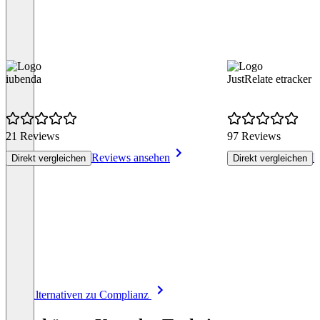
iubenda
JustRelate etracker
21 Reviews
97 Reviews
Reviews ansehen
R
Direkt vergleichen
Direkt vergleichen
Item
Alle Alternativen zu Complianz
1
of