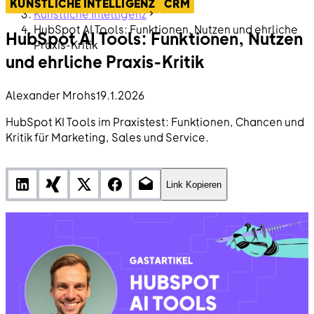
KÜNSTLICHE INTELLIGENZ
CRM
Künstliche Intelligenz
HubSpot AI Tools: Funktionen, Nutzen und ehrliche
HubSpot AI Tools: Funktionen, Nutzen
Praxis-Kritik
und ehrliche Praxis-Kritik
Alexander Mrohs
19.1.2026
HubSpot KI Tools im Praxistest: Funktionen, Chancen und
Kritik für Marketing, Sales und Service.
Link Kopieren