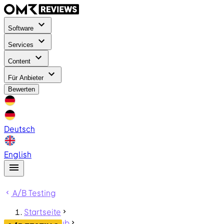
Software
Services
Content
Für Anbieter
Bewerten
Deutsch
English
A/B Testing
Startseite
ContentHub