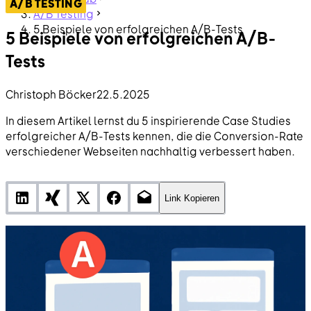
A/B TESTING
A/B Testing
5 Beispiele von erfolgreichen A/B-Tests
5 Beispiele von erfolgreichen A/B-
Tests
Christoph Böcker
22.5.2025
In diesem Artikel lernst du 5 inspirierende Case Studies
erfolgreicher A/B-Tests kennen, die die Conversion-Rate
verschiedener Webseiten nachhaltig verbessert haben.
Link Kopieren