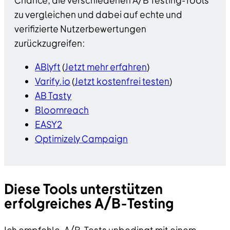
Chance, die verschiedenen A/B Testing-Tools
zu vergleichen und dabei auf echte und
verifizierte Nutzerbewertungen
zurückzugreifen:
ABlyft
(
Jetzt mehr erfahren
)
Varify.io
(
Jetzt kostenfrei testen
)
AB Tasty
Bloomreach
EASY2
Optimizely Campaign
Diese Tools unterstützen
erfolgreiches A/B-Testing