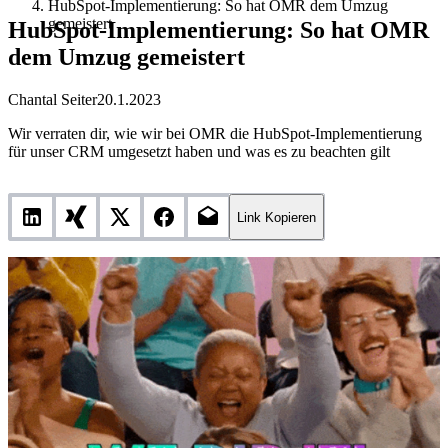
HubSpot-Implementierung: So hat OMR dem Umzug
gemeistert
HubSpot-Implementierung: So hat OMR
dem Umzug gemeistert
Chantal Seiter
20.1.2023
Wir verraten dir, wie wir bei OMR die HubSpot-Implementierung
für unser CRM umgesetzt haben und was es zu beachten gilt
Link Kopieren