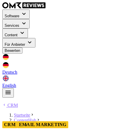
Software
Services
Content
Für Anbieter
Bewerten
Deutsch
English
CRM
Startseite
ContentHub
CRM
EMAIL MARKETING
CRM