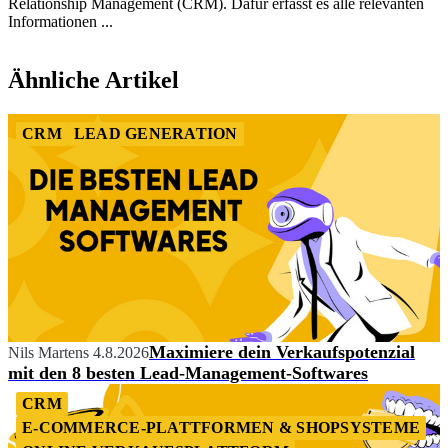
Relationship Management (CRM). Dafür erfasst es alle relevanten
Informationen ...
Item
1
Ähnliche Artikel
of
2
CRM
LEAD GENERATION
Maximiere dein Verkaufspotenzial
Nils Martens
4.8.2026
mit den 8 besten Lead-Management-Softwares
CRM
E-COMMERCE-PLATTFORMEN & SHOPSYSTEME