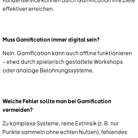
Kundenservice können durch Gamification ihre Ziele
effektiver erreichen.
Muss Gamification immer digital sein?
Nein. Gamification kann auch offline funktionieren
– etwa durch spielerisch gestaltete Workshops
oder analoge Belohnungssysteme.
Welche Fehler sollte man bei Gamification
vermeiden?
Zu komplexe Systeme, reine Extrinsik (z. B. nur
Punkte sammeln ohne echten Nutzen), fehlendes