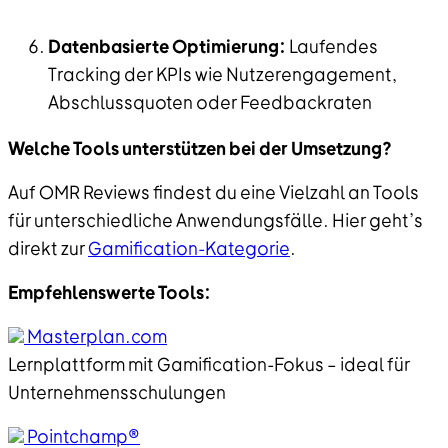
Datenbasierte Optimierung:
Laufendes
Tracking der KPIs wie Nutzerengagement,
Abschlussquoten oder Feedbackraten
Welche Tools unterstützen bei der Umsetzung?
Auf OMR Reviews findest du eine Vielzahl an Tools
für unterschiedliche Anwendungsfälle. Hier geht’s
direkt zur
Gamification-Kategorie
.
Empfehlenswerte Tools:
Masterplan.com
Lernplattform mit Gamification-Fokus – ideal für
Unternehmensschulungen
Pointchamp®