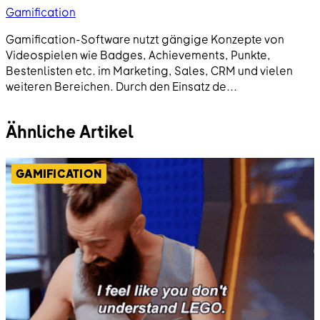
Gamification
Gamification-Software nutzt gängige Konzepte von
Videospielen wie Badges, Achievements, Punkte,
Bestenlisten etc. im Marketing, Sales, CRM und vielen
weiteren Bereichen. Durch den Einsatz de...
Item
Ähnliche Artikel
1
of
1
GAMIFICATION