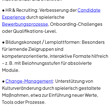
● HR & Recruiting: Verbesserung der
Candidate
Experience
durch spielerische
Bewerbungsprozesse
, Onboarding-Challenges
oder Qualifikations-Level.
● Bildungskonzept / Lernplattformen: Besonders
für lernende Zielgruppen sind
kompetenzorientierte, interaktive Formate hilfreich
– z. B. mit Belohnungsstufen für absolvierte
Module.
●
Change-Management
: Unterstützung von
Kulturveränderung durch spielerisch gestaltete
Maßnahmen, etwa zur Einführung neuer Werte,
Tools oder Prozesse.