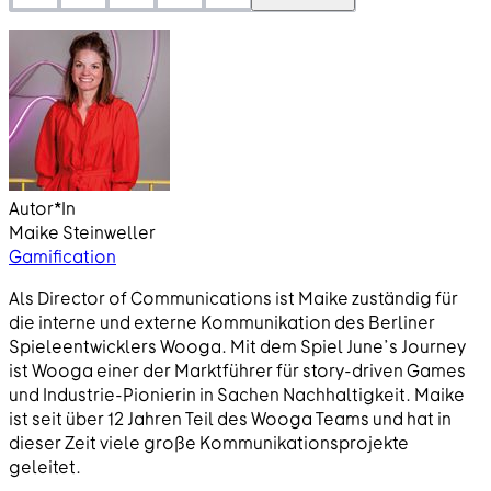
Autor*In
Maike Steinweller
Gamification
Als Director of Communications ist Maike zuständig für
die interne und externe Kommunikation des Berliner
Spieleentwicklers Wooga. Mit dem Spiel June’s Journey
ist Wooga einer der Marktführer für story-driven Games
und Industrie-Pionierin in Sachen Nachhaltigkeit. Maike
ist seit über 12 Jahren Teil des Wooga Teams und hat in
dieser Zeit viele große Kommunikationsprojekte
geleitet.