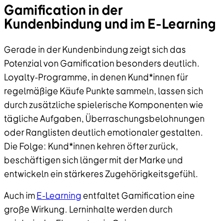
Gamification in der
Kundenbindung und im E-Learning
Gerade in der Kundenbindung zeigt sich das
Potenzial von Gamification besonders deutlich.
Loyalty-Programme, in denen Kund*innen für
regelmäßige Käufe Punkte sammeln, lassen sich
durch zusätzliche spielerische Komponenten wie
tägliche Aufgaben, Überraschungsbelohnungen
oder Ranglisten deutlich emotionaler gestalten.
Die Folge: Kund*innen kehren öfter zurück,
beschäftigen sich länger mit der Marke und
entwickeln ein stärkeres Zugehörigkeitsgefühl.
Auch im
E-Learning
entfaltet Gamification eine
große Wirkung. Lerninhalte werden durch