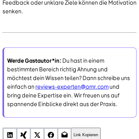
Feedback oder unklare Ziele können die Motivation
senken.
Werde Gastautor*in:
Du hast in einem
bestimmten Bereich richtig Ahnung und
möchtest dein Wissen teilen? Dann schreibe uns
einfach an
reviews-experten@omr.com
und
bring deine Expertise ein. Wir freuen uns auf
spannende Einblicke direkt aus der Praxis.
Link Kopieren