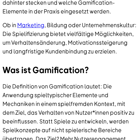
dahinter stecken und welche Gamification-
Elemente in der Praxis eingesetzt werden.
Ob in
Marketing
, Bildung oder Unternehmenskultur:
Die Spielifizierung bietet vielfältige Möglichkeiten,
um Verhaltensänderung, Motivationssteigerung
und langfristige Kundenbindung zu erzielen.
Was ist Gamification?
Die Definition von Gamification lautet: Die
Anwendung spieltypischer Elemente und
Mechaniken in einem spielfremden Kontext, mit
dem Ziel, das Verhalten von Nutzer*innen positiv zu
beeinflussen. Statt Spiele zu entwickeln, werden
Spielkonzepte auf nicht spielerische Bereiche
übertragen. Das Ziel? Mehr Nutzerengagement,