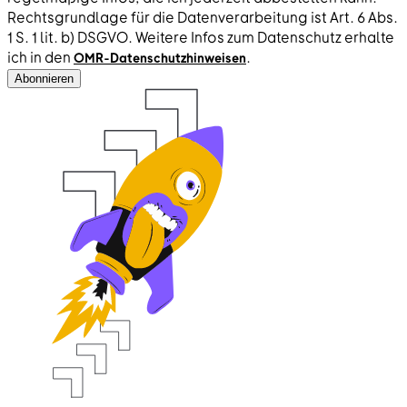
Rechtsgrundlage für die Datenverarbeitung ist Art. 6 Abs.
1 S. 1 lit. b) DSGVO. Weitere Infos zum Datenschutz erhalte
ich in den
.
OMR-Datenschutzhinweisen
Abonnieren