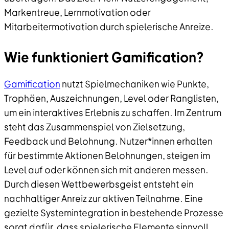
Markentreue, Lernmotivation oder
Mitarbeitermotivation durch spielerische Anreize.
Wie funktioniert Gamification?
Gamification
nutzt Spielmechaniken wie Punkte,
Trophäen, Auszeichnungen, Level oder Ranglisten,
um ein interaktives Erlebnis zu schaffen. Im Zentrum
steht das Zusammenspiel von Zielsetzung,
Feedback und Belohnung. Nutzer*innen erhalten
für bestimmte Aktionen Belohnungen, steigen im
Level auf oder können sich mit anderen messen.
Durch diesen Wettbewerbsgeist entsteht ein
nachhaltiger Anreiz zur aktiven Teilnahme. Eine
gezielte Systemintegration in bestehende Prozesse
sorgt dafür, dass spielerische Elemente sinnvoll