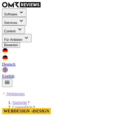
Software
Services
Content
Für Anbieter
Bewerten
Deutsch
English
Webdesign
Startseite
ContentHub
WEBDESIGN
DESIGN
Webdesign