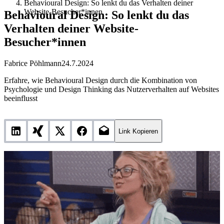
Behavioural Design: So lenkt du das Verhalten deiner
Website-Besucher*innen
Behavioural Design: So lenkt du das
Verhalten deiner Website-
Besucher*innen
Fabrice Pöhlmann
24.7.2024
Erfahre, wie Behavioural Design durch die Kombination von
Psychologie und Design Thinking das Nutzerverhalten auf Websites
beeinflusst
Link Kopieren