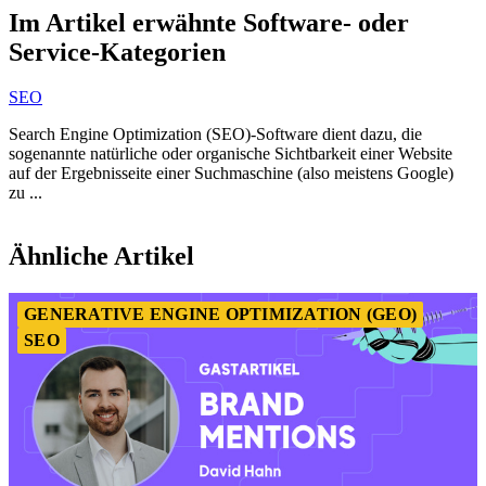
1
Im Artikel erwähnte Software- oder
of
Service-Kategorien
5
SEO
Search Engine Optimization (SEO)-Software dient dazu, die
sogenannte natürliche oder organische Sichtbarkeit einer Website
auf der Ergebnisseite einer Suchmaschine (also meistens Google)
zu ...
Item
1
Ähnliche Artikel
of
2
GENERATIVE ENGINE OPTIMIZATION (GEO)
SEO