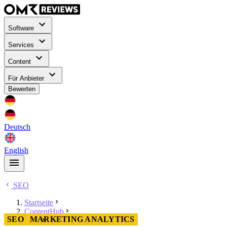
Software
Services
Content
Für Anbieter
Bewerten
Deutsch
English
SEO
Startseite
ContentHub
SEO
MARKETING ANALYTICS
SEO