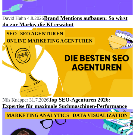
Brand Mentions aufbauen: So wirst
David Hahn
4.8.2026
du zur Marke, die KI erwähnt
SEO
SEO AGENTUREN
ONLINE MARKETING AGENTUREN
Top SEO-Agenturen 2026:
Nils Knäpper
31.7.2026
Expertise für maximale Suchmaschinen-Performance
MARKETING ANALYTICS
DATA VISUALIZATION