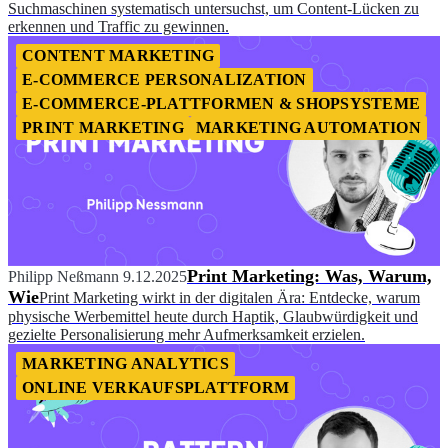
Suchmaschinen systematisch untersuchst, um Content-Lücken zu
erkennen und Traffic zu gewinnen.
CONTENT MARKETING
E-COMMERCE PERSONALIZATION
E-COMMERCE-PLATTFORMEN & SHOPSYSTEME
PRINT MARKETING
MARKETING AUTOMATION
Print Marketing: Was, Warum,
Philipp Neßmann
9.12.2025
Wie
Print Marketing wirkt in der digitalen Ära: Entdecke, warum
physische Werbemittel heute durch Haptik, Glaubwürdigkeit und
gezielte Personalisierung mehr Aufmerksamkeit erzielen.
MARKETING ANALYTICS
ONLINE VERKAUFSPLATTFORM