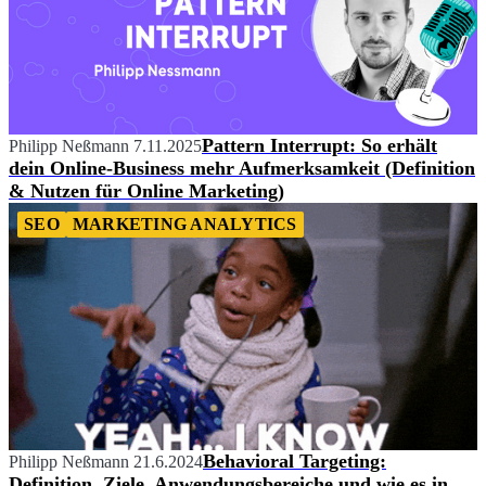
Pattern Interrupt: So erhält
Philipp Neßmann
7.11.2025
dein Online-Business mehr Aufmerksamkeit (Definition
& Nutzen für Online Marketing)
SEO
MARKETING ANALYTICS
Behavioral Targeting:
Philipp Neßmann
21.6.2024
Definition, Ziele, Anwendungsbereiche und wie es in