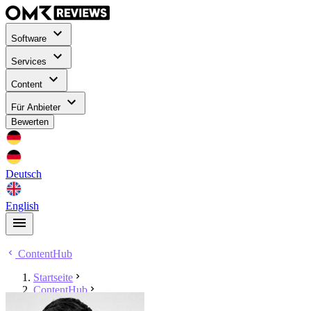
Software
Services
Content
Für Anbieter
Bewerten
Deutsch
English
ContentHub
Startseite
ContentHub
Philipp Neßmann