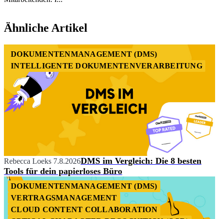
Item
1
Ähnliche Artikel
of
3
DOKUMENTENMANAGEMENT (DMS)
INTELLIGENTE DOKUMENTENVERARBEITUNG
DMS im Vergleich: Die 8 besten
Rebecca Loeks
7.8.2026
Tools für dein papierloses Büro
DOKUMENTENMANAGEMENT (DMS)
VERTRAGSMANAGEMENT
CLOUD CONTENT COLLABORATION