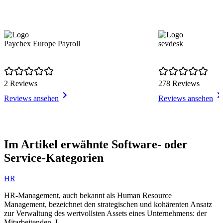
Paychex Europe Payroll
sevdesk
2 Reviews
278 Reviews
Reviews ansehen
Reviews ansehen
Item
1
Im Artikel erwähnte Software- oder
of
Service-Kategorien
7
HR
HR-Management, auch bekannt als Human Resource
Management, bezeichnet den strategischen und kohärenten Ansatz
zur Verwaltung des wertvollsten Assets eines Unternehmens: der
Mitarbeitenden. I...