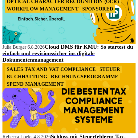
OPTICAL CHARACTER RECOGNITION (OCR)
WORKFLOW MANAGEMENT
SPONSORED
Cloud DMS für KMU: So startest du
Julia Burger
6.8.2026
einfach und revisionssicher ins digitale
Dokumentenmanagement
SALES TAX AND VAT COMPLIANCE
STEUER
BUCHHALTUNG
RECHNUNGSPROGRAMME
SPEND MANAGEMENT
Schluss mit Steuerfehlern: Tax-
Rebecca Loeks
4.8.2026