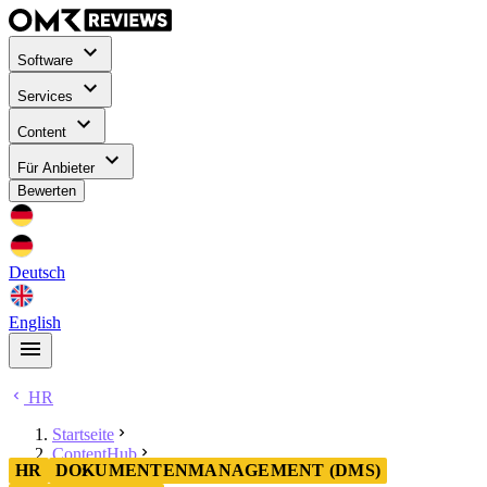
Software
Services
Content
Für Anbieter
Bewerten
Deutsch
English
HR
Startseite
ContentHub
HR
DOKUMENTENMANAGEMENT (DMS)
HR