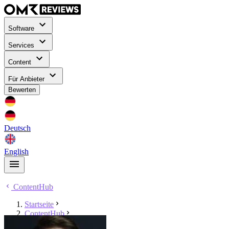
Software
Services
Content
Für Anbieter
Bewerten
Deutsch
English
ContentHub
Startseite
ContentHub
Thomas Kohler