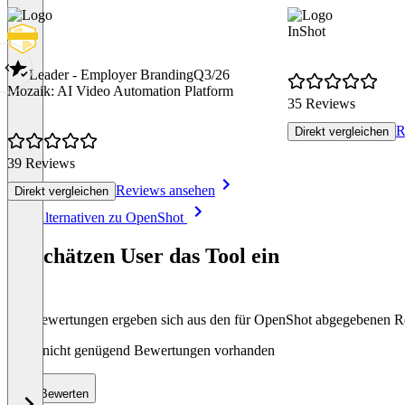
InShot
Leader - Employer Branding
Q3/26
Mozaik: AI Video Automation Platform
35 Reviews
R
Direkt vergleichen
39 Reviews
Reviews ansehen
Direkt vergleichen
Item
Alle Alternativen zu OpenShot
1
of
So schätzen User das Tool ein
8
Die Bewertungen ergeben sich aus den für OpenShot abgegebenen 
Noch nicht genügend Bewertungen vorhanden
Bewerten