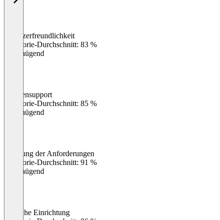
Benutzerfreundlichkeit
0
%
Kategorie-Durchschnitt: 83 %
Ungenügend
Kundensupport
0
%
Kategorie-Durchschnitt: 85 %
Ungenügend
Erfüllung der Anforderungen
0
%
Kategorie-Durchschnitt: 91 %
Ungenügend
Einfache Einrichtung
0
%