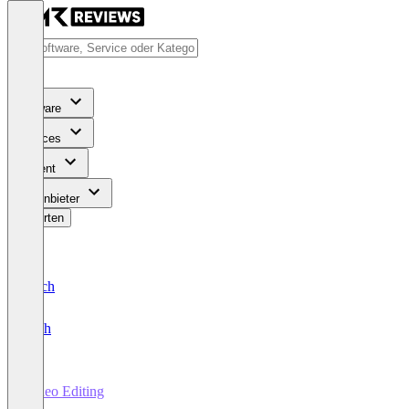
Software
Services
Content
Für Anbieter
Bewerten
Deutsch
English
Video Editing