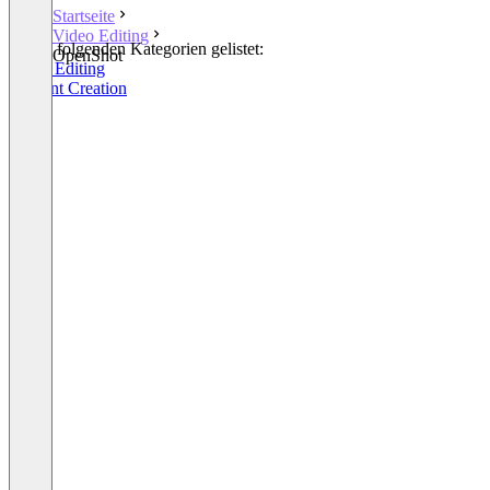
Startseite
Video Editing
In den folgenden Kategorien gelistet:
OpenShot
Video Editing
Content Creation