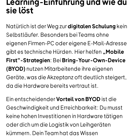
Learning-Einführung und wie du
sie löst
Natürlich ist der Weg zur
digitalen Schulung
kein
Selbstläufer. Besonders bei Teams ohne
eigenen Firmen-PC oder eigene E-Mail-Adresse
gibt es technische Hürden. Hier helfen
„Mobile
First“-Strategien
: Bei
Bring-Your-Own-Device
(BYOD)
nutzen Mitarbeitende ihre eigenen
Geräte, was die Akzeptanz oft deutlich steigert,
da die Hardware bereits vertraut ist.
Ein entscheidender
Vorteil von BYOD
ist die
Geschwindigkeit und Erreichbarkeit: Du musst
keine hohen Investitionen in Hardware tätigen
oder dich um die Logistik von Leihgeräten
kümmern. Dein Team hat das Wissen