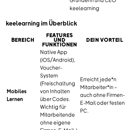
Gründerin und CEO
keelearning
keelearning im Überblick
FEATURES
BEREICH
UND
DEIN VORTEIL
FUNKTIONEN
Native App
(iOS/Android),
Voucher-
System
Erreicht jede*n
(Freischaltung
Mitarbeiter*in –
Mobiles
von Inhalten
auch ohne Firmen-
Lernen
über Codes.
E-Mail oder festen
Wichtig für
PC.
Mitarbeitende
ohne eigene