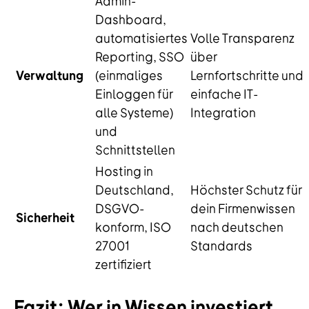
Admin-
Dashboard,
automatisiertes
Volle Transparenz
Reporting, SSO
über
Verwaltung
(einmaliges
Lernfortschritte und
Einloggen für
einfache IT-
alle Systeme)
Integration
und
Schnittstellen
Hosting in
Deutschland,
Höchster Schutz für
DSGVO-
dein Firmenwissen
Sicherheit
konform, ISO
nach deutschen
27001
Standards
zertifiziert
Fazit: Wer in Wissen investiert,