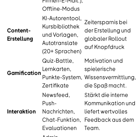
Firmen-E-Mail.),
Offline-Modus
KI-Autorentool,
Zeitersparnis bei
Kursbibliothek
Content-
der Erstellung und
und Vorlagen,
Erstellung
globaler Rollout
Autotranslate
auf Knopfdruck
(20+ Sprachen)
Quiz-Battle,
Motivation und
Lernkarten,
spielerische
Gamification
Punkte-System,
Wissensvermittlung,
Zertifikate
die Spaß macht.
Newsfeed,
Stärkt die interne
Push-
Kommunikation und
Interaktion
Nachrichten,
liefert wertvolles
Chat-Funktion,
Feedback aus dem
Evaluationen
Team.