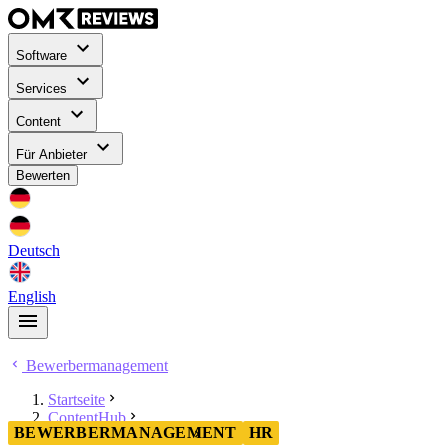
Software
Services
Content
Für Anbieter
Bewerten
Deutsch
English
Bewerbermanagement
Startseite
ContentHub
BEWERBERMANAGEMENT
HR
Bewerbermanagement