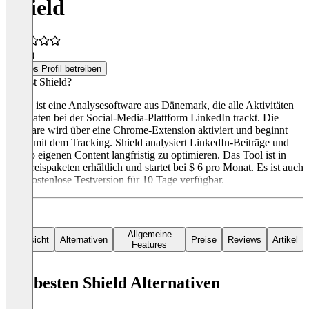
Shield
3,8
(4)
Dieses Profil betreiben
Was ist Shield?
Shield ist eine Analysesoftware aus Dänemark, die alle Aktivitäten
und Daten bei der Social-Media-Plattform LinkedIn trackt. Die
Software wird über eine Chrome-Extension aktiviert und beginnt
sofort mit dem Tracking. Shield analysiert LinkedIn-Beiträge und
hilft so eigenen Content langfristig zu optimieren. Das Tool ist in
drei Preispaketen erhältlich und startet bei $ 6 pro Monat. Es ist auch
eine kostenlose Testversion für 10 Tage verfügbar.
Allgemeine
Übersicht
Alternativen
Preise
Reviews
Artikel
Features
Die besten Shield Alternativen