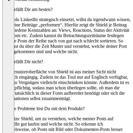
Was gefällt Dir am besten?
Wenn du LinkedIn strategisch einsetzt, willst du irgendwann wissen,
wie deine Beiträge „performen“. Hierfür zeigt dir Shield je Beitrag
verschiedene Kennzahlen an: Views, Reactions, Status der Aktivität
von Posts etc. Zudem kannst du Betrachtungszeiträume festlegen
und die Posts der Reihe nach von gut nach schlecht sortieren. So
erkennst du über die Zeit Muster und verstehst, welche deiner Post
gut angekommen sind und welche nicht.
Was gefällt Dir nicht?
Die Benutzeroberfläche von Shield ist aus meiner Sicht nicht
wirklich eingängig. Zudem ist das Tool nur auf Englisch verfügbar,
was das Vergnügen vielleicht einschränken könnte. Außerdem ist es
kostenpflichtig, sodass man schon überlegen sollte, ob man die
Daten tatsächlich in dieser Form aufbereitet benötigt oder sich die
Informationen selbst zusammenträgt.
Welche Probleme löst Du mit dem Produkt?
Ich nutze Shield, um zu verstehen, welche meiner Posts auf
LinkedIn gut laufen und welche nicht. So erkenne ich
beispielsweise, ob Posts mit Bild oder Dokumenten-Posts besser