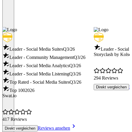
Leader - Social Media Suites
Q3/26
Leader - Social
Storyclash by Kolsq
Leader - Community Management
Q3/26
Leader - Social Media Analytics
Q3/26
Leader - Social Media Listening
Q3/26
294 Reviews
Top Rated - Social Media Suites
Q3/26
R
Direkt vergleichen
Top 100
2026
Swat.io
417 Reviews
Reviews ansehen
Direkt vergleichen