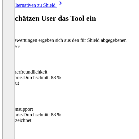
Item
Alle Alternativen zu Shield
1
of
So schätzen User das Tool ein
8
Die Bewertungen ergeben sich aus den für Shield abgegebenen
Reviews
Benutzerfreundlichkeit
0
%
Kategorie-Durchschnitt: 88 %
Sehr gut
Kundensupport
0
%
Kategorie-Durchschnitt: 88 %
Ausgezeichnet