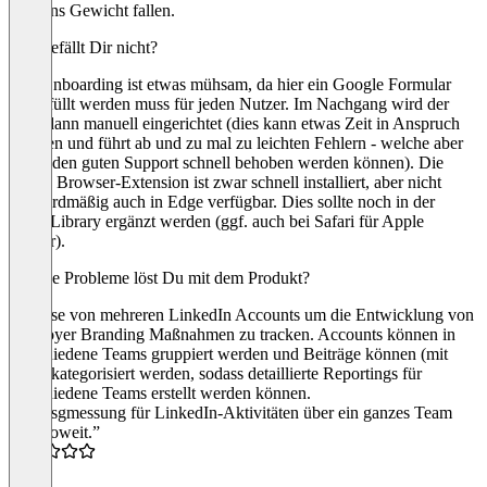
stark ins Gewicht fallen.
Was gefällt Dir nicht?
Das Onboarding ist etwas mühsam, da hier ein Google Formular
ausgefüllt werden muss für jeden Nutzer. Im Nachgang wird der
User dann manuell eingerichtet (dies kann etwas Zeit in Anspruch
nehmen und führt ab und zu mal zu leichten Fehlern - welche aber
durch den guten Support schnell behoben werden können). Die
Shield Browser-Extension ist zwar schnell installiert, aber nicht
standardmäßig auch in Edge verfügbar. Dies sollte noch in der
Edge-Library ergänzt werden (ggf. auch bei Safari für Apple
Nutzer).
Welche Probleme löst Du mit dem Produkt?
Analyse von mehreren LinkedIn Accounts um die Entwicklung von
Employer Branding Maßnahmen zu tracken. Accounts können in
verschiedene Teams gruppiert werden und Beiträge können (mit
Tags) kategorisiert werden, sodass detaillierte Reportings für
verschiedene Teams erstellt werden können.
“Erfolsgmessung für LinkedIn-Aktivitäten über ein ganzes Team
läuft soweit.”
4.5