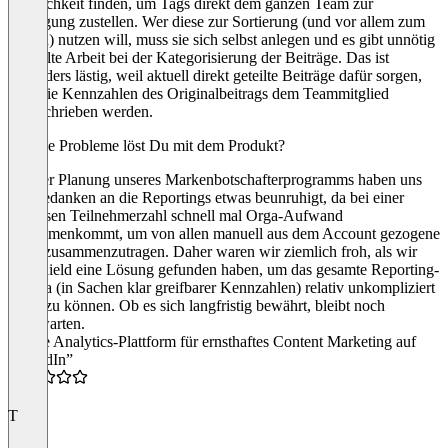
Möglichkeit finden, um Tags direkt dem ganzen Team zur
Verfügung zustellen. Wer diese zur Sortierung (und vor allem zum
Filtern) nutzen will, muss sie sich selbst anlegen und es gibt unnötig
doppelte Arbeit bei der Kategorisierung der Beiträge. Das ist
besonders lästig, weil aktuell direkt geteilte Beiträge dafür sorgen,
dass die Kennzahlen des Originalbeitrags dem Teammitglied
zugeschrieben werden.
Welche Probleme löst Du mit dem Produkt?
Bei der Planung unseres Markenbotschafterprogramms haben uns
die Gedanken an die Reportings etwas beunruhigt, da bei einer
gewissen Teilnehmerzahl schnell mal Orga-Aufwand
zusammenkommt, um von allen manuell aus dem Account gezogene
Infos zusammenzutragen. Daher waren wir ziemlich froh, als wir
mit Shield eine Lösung gefunden haben, um das gesamte Reporting-
Thema (in Sachen klar greifbarer Kennzahlen) relativ unkompliziert
lösen zu können. Ob es sich langfristig bewährt, bleibt noch
abzuwarten.
“Beste Analytics-Plattform für ernsthaftes Content Marketing auf
LinkedIn”
5.0
T