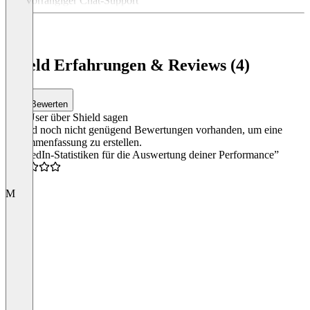
Vorrangiger Chat-Support
Item
1
of
3
Shield Erfahrungen & Reviews (4)
Bewerten
Was User über Shield sagen
Es sind noch nicht genügend Bewertungen vorhanden, um eine
Zusammenfassung zu erstellen.
“LinkedIn-Statistiken für die Auswertung deiner Performance”
3.0
M