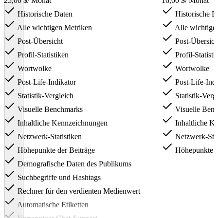
25,00 $
/ Monat
16,00 $
/ Monat
Historische Daten
Historische D
Alle wichtigen Metriken
Alle wichtige
Post-Übersicht
Post-Übersich
Profil-Statistiken
Profil-Statisti
Wortwolke
Wortwolke
Post-Life-Indikator
Post-Life-Indi
Statistik-Vergleich
Statistik-Verg
Visuelle Benchmarks
Visuelle Ben
Inhaltliche Kennzeichnungen
Inhaltliche K
Netzwerk-Statistiken
Netzwerk-Stat
Höhepunkte der Beiträge
Höhepunkte d
Demografische Daten des Publikums
Suchbegriffe und Hashtags
Rechner für den verdienten Medienwert
Automatische Etiketten