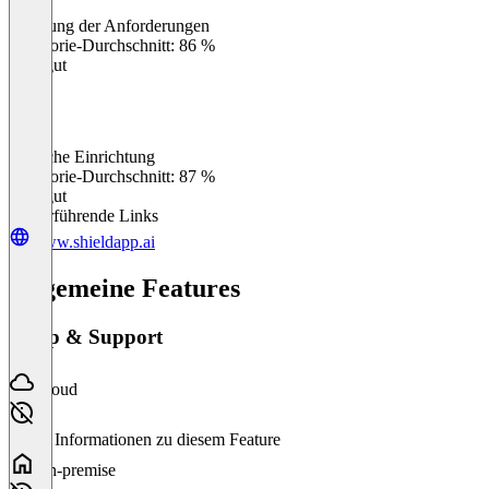
Erfüllung der Anforderungen
0
%
Kategorie-Durchschnitt: 86 %
Sehr gut
Einfache Einrichtung
0
%
Kategorie-Durchschnitt: 87 %
Sehr gut
Weiterführende Links
www.shieldapp.ai
Allgemeine Features
Setup & Support
Cloud
Keine Informationen zu diesem Feature
On-premise