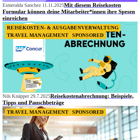
Mit diesem Reisekosten
Esmeralda Sanchez
11.11.2025
Formular können deine Mitarbeiter*innen ihre Spesen
einreichen
REISEKOSTEN- & AUSGABENVERWALTUNG
TRAVEL MANAGEMENT
SPONSORED
Reisekostenabrechnung: Beispiele,
Nils Knäpper
29.7.2025
Tipps und Pauschbeträge
TRAVEL MANAGEMENT
SPONSORED