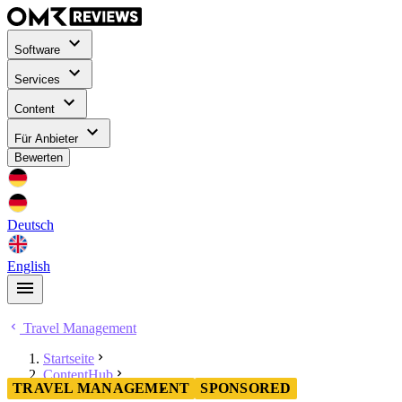
Software
Services
Content
Für Anbieter
Bewerten
Deutsch
English
Travel Management
Startseite
ContentHub
TRAVEL MANAGEMENT
SPONSORED
Travel Management