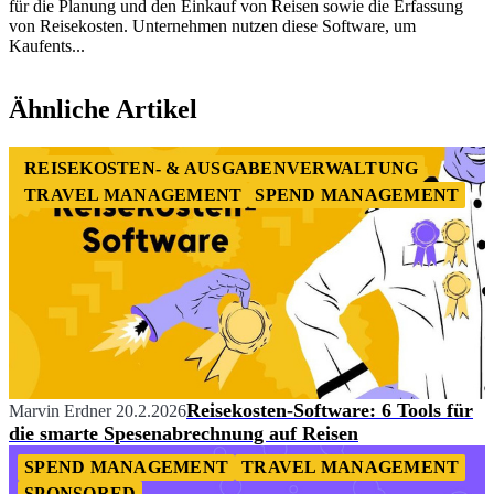
für die Planung und den Einkauf von Reisen sowie die Erfassung
von Reisekosten. Unternehmen nutzen diese Software, um
Kaufents...
Item
1
Ähnliche Artikel
of
1
REISEKOSTEN- & AUSGABENVERWALTUNG
TRAVEL MANAGEMENT
SPEND MANAGEMENT
Reisekosten-Software: 6 Tools für
Marvin Erdner
20.2.2026
die smarte Spesenabrechnung auf Reisen
SPEND MANAGEMENT
TRAVEL MANAGEMENT
SPONSORED