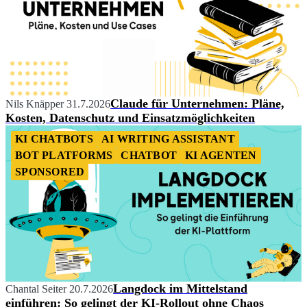
Claude für Unternehmen: Pläne,
Nils Knäpper
31.7.2026
Kosten, Datenschutz und Einsatzmöglichkeiten
KI CHATBOTS
AI WRITING ASSISTANT
BOT PLATFORMS
CHATBOT
KI AGENTEN
SPONSORED
Langdock im Mittelstand
Chantal Seiter
20.7.2026
einführen: So gelingt der KI-Rollout ohne Chaos