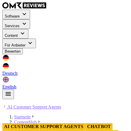
Software
Services
Content
Für Anbieter
Bewerten
Deutsch
English
AI Customer Support Agents
Startseite
ContentHub
AI CUSTOMER SUPPORT AGENTS
CHATBOT
AI Customer Support Agents