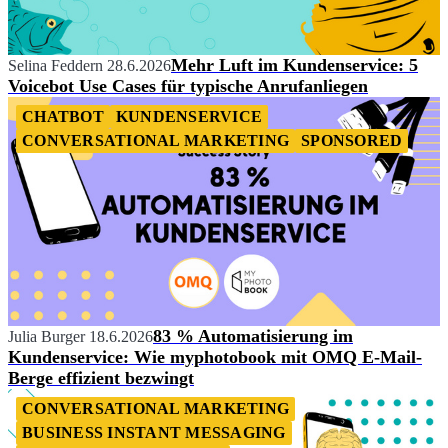
Mehr Luft im Kundenservice: 5
Selina Feddern
28.6.2026
Voicebot Use Cases für typische Anrufanliegen
CHATBOT
KUNDENSERVICE
CONVERSATIONAL MARKETING
SPONSORED
83 % Automatisierung im
Julia Burger
18.6.2026
Kundenservice: Wie myphotobook mit OMQ E-Mail-
Berge effizient bezwingt
CONVERSATIONAL MARKETING
BUSINESS INSTANT MESSAGING