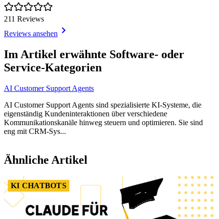
211 Reviews
Reviews ansehen
Item
1
Im Artikel erwähnte Software- oder
of
Service-Kategorien
1
AI Customer Support Agents
AI Customer Support Agents sind spezialisierte KI-Systeme, die
eigenständig Kundeninteraktionen über verschiedene
Kommunikationskanäle hinweg steuern und optimieren. Sie sind
eng mit CRM-Sys...
Item
1
Ähnliche Artikel
of
4
KI CHATBOTS