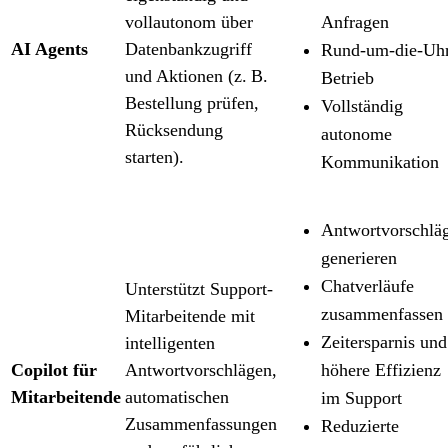
vollautonom über
Anfragen
AI Agents
Datenbankzugriff
Rund-um-die-Uh
und Aktionen (z. B.
Betrieb
Bestellung prüfen,
Vollständig
Rücksendung
autonome
starten).
Kommunikation
Antwortvorschlä
generieren
Chatverläufe
Unterstützt Support-
zusammenfassen
Mitarbeitende mit
Zeitersparnis und
intelligenten
Copilot für
Antwortvorschlägen,
höhere Effizienz
Mitarbeitende
automatischen
im Support
Zusammenfassungen
Reduzierte