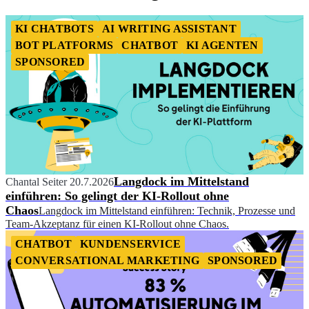
KI CHATBOTS
AI WRITING ASSISTANT
BOT PLATFORMS
CHATBOT
KI AGENTEN
SPONSORED
Langdock im Mittelstand
Chantal Seiter
20.7.2026
einführen: So gelingt der KI-Rollout ohne
Chaos
Langdock im Mittelstand einführen: Technik, Prozesse und
Team-Akzeptanz für einen KI-Rollout ohne Chaos.
CHATBOT
KUNDENSERVICE
CONVERSATIONAL MARKETING
SPONSORED