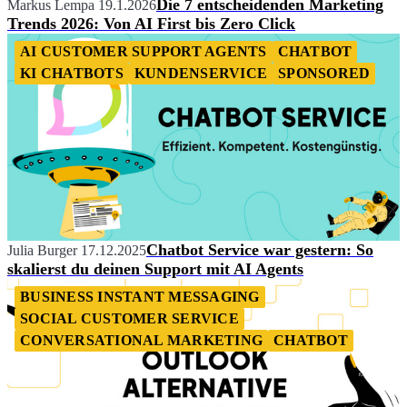
Die 7 entscheidenden Marketing
Markus Lempa
19.1.2026
Trends 2026: Von AI First bis Zero Click
AI CUSTOMER SUPPORT AGENTS
CHATBOT
KI CHATBOTS
KUNDENSERVICE
SPONSORED
Chatbot Service war gestern: So
Julia Burger
17.12.2025
skalierst du deinen Support mit AI Agents
BUSINESS INSTANT MESSAGING
SOCIAL CUSTOMER SERVICE
CONVERSATIONAL MARKETING
CHATBOT