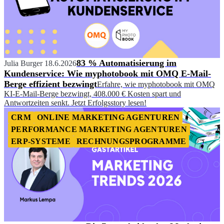
83 % Automatisierung im
Julia Burger
18.6.2026
Kundenservice: Wie myphotobook mit OMQ E-Mail-
Berge effizient bezwingt
Erfahre, wie myphotobook mit OMQ
KI-E-Mail-Berge bezwingt, 408.000 € Kosten spart und
Antwortzeiten senkt. Jetzt Erfolgsstory lesen!
CRM
ONLINE MARKETING AGENTUREN
PERFORMANCE MARKETING AGENTUREN
ERP-SYSTEME
RECHNUNGSPROGRAMME