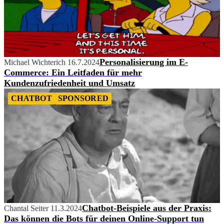
Personalisierung im E-
Michael Wichterich
16.7.2024
Commerce: Ein Leitfaden für mehr
Kundenzufriedenheit und Umsatz
CHATBOT
SPONSORED
Chatbot-Beispiele aus der Praxis:
Chantal Seiter
11.3.2024
Das können die Bots für deinen Online-Support tun