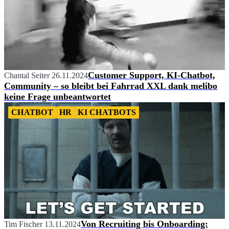
Customer Support, KI-Chatbot,
Chantal Seiter
26.11.2024
Community – so bleibt bei Fahrrad XXL dank melibo
keine Frage unbeantwortet
CHATBOT
HR
KI CHATBOTS
Von Recruiting bis Onboarding:
Tim Fischer
13.11.2024