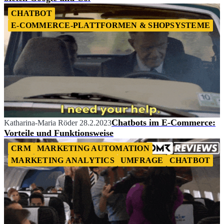
CHATBOT
E-COMMERCE-PLATTFORMEN & SHOPSYSTEME
Chatbots im E-Commerce:
Katharina-Maria Röder
28.2.2023
Vorteile und Funktionsweise
CRM
MARKETING AUTOMATION
MARKETING ANALYTICS
UMFRAGE
CHATBOT