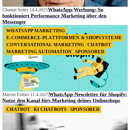
WhatsApp-Werbung: So
Chantal Seiter
14.4.2025
funktioniert Performance Marketing über den
Messenger
WHATSAPP MARKETING
E-COMMERCE-PLATTFORMEN & SHOPSYSTEME
CONVERSATIONAL MARKETING
CHATBOT
MARKETING AUTOMATION
SPONSORED
WhatsApp-Newsletter für Shopify:
Marvin Erdner
11.4.2025
Nutze den Kanal fürs Marketing deines Onlineshops
CHATBOT
KI CHATBOTS
SPONSORED