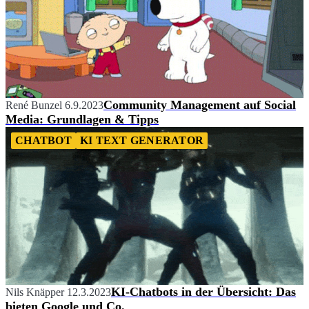
Community Management auf Social
René Bunzel
6.9.2023
Media: Grundlagen & Tipps
CHATBOT
KI TEXT GENERATOR
KI-Chatbots in der Übersicht: Das
Nils Knäpper
12.3.2023
bieten Google und Co.