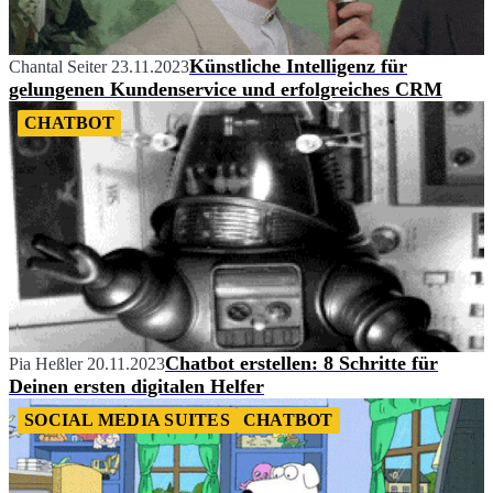
Künstliche Intelligenz für
Chantal Seiter
23.11.2023
gelungenen Kundenservice und erfolgreiches CRM
CHATBOT
Chatbot erstellen: 8 Schritte für
Pia Heßler
20.11.2023
Deinen ersten digitalen Helfer
SOCIAL MEDIA SUITES
CHATBOT