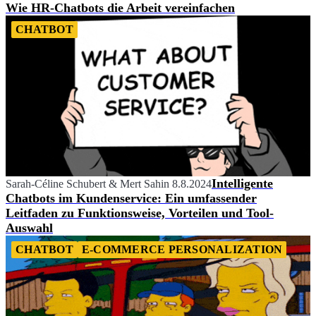
Wie HR-Chatbots die Arbeit vereinfachen
CHATBOT
Intelligente
Sarah-Céline Schubert
&
Mert Sahin
8.8.2024
Chatbots im Kundenservice: Ein umfassender
Leitfaden zu Funktionsweise, Vorteilen und Tool-
Auswahl
CHATBOT
E-COMMERCE PERSONALIZATION