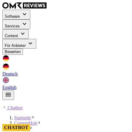
Software
Services
Content
Für Anbieter
Bewerten
Deutsch
English
Chatbot
Startseite
ContentHub
CHATBOT
Chatbot