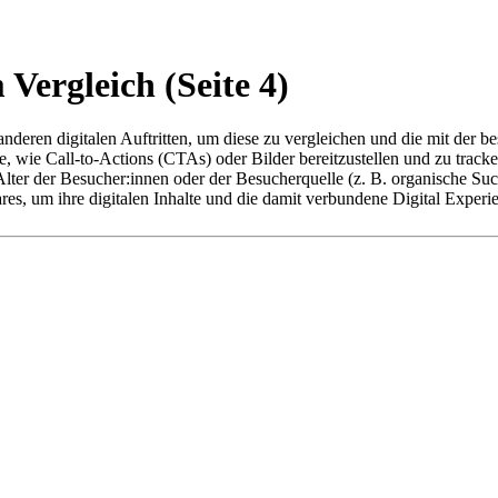
Vergleich (Seite 4)
deren digitalen Auftritten, um diese zu vergleichen und die mit der 
e, wie Call-to-Actions (CTAs) oder Bilder bereitzustellen und zu trac
er der Besucher:innen oder der Besucherquelle (z. B. organische Such
res, um ihre digitalen Inhalte und die damit verbundene Digital Expe
ur und
Web-Content-Management-Systemen
auf. Sie lassen sich mit
ffic-Tests mit klar definierten, messbaren Zielen, um die Webinhalte m
t-URL-Experimente durchführen. Außerdem können mithilfe von A/B-Testi
technische Nutzer:innen zur Durchführung von A/B-Tests.