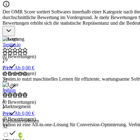
Der OMR Score sortiert Softwares innerhalb einer Kategorie nach ihre
durchschnittliche Bewertung im Vordergrund. Je mehr Bewertungen für
Bewertungen erhöht sich die statistische Repräsentanz und die Bede
Bewertung
Testim.io
(0 Bewertungen)
19
•
Preis: Ab 0,00 €
(0 Bewertungen)
Testim.io nutzt maschinelles Lernen für effiziente, wartungsarme Softw
22
Iridion
1
(0 Bewertungen)
Marktsegment
•
Preis: Ab 0,00 €
(0 Bewertungen)
Kleinunternehmen
Iridion ist eine All-in-one-Lösung für Conversion-Optimierung. Ver
32