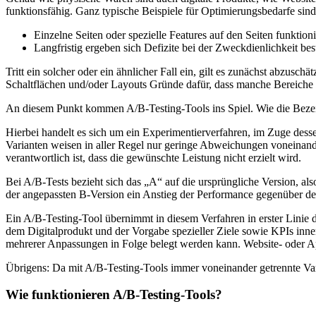
funktionsfähig. Ganz typische Beispiele für Optimierungsbedarfe sind
Einzelne Seiten oder spezielle Features auf den Seiten funktio
Langfristig ergeben sich Defizite bei der Zweckdienlichkeit be
Tritt ein solcher oder ein ähnlicher Fall ein, gilt es zunächst abzusc
Schaltflächen und/oder Layouts Gründe dafür, dass manche Bereiche v
An diesem Punkt kommen A/B-Testing-Tools ins Spiel. Wie die Bezei
Hierbei handelt es sich um ein Experimentierverfahren, im Zuge dess
Varianten weisen in aller Regel nur geringe Abweichungen voneinande
verantwortlich ist, dass die gewünschte Leistung nicht erzielt wird.
Bei A/B-Tests bezieht sich das „A“ auf die ursprüngliche Version, also
der angepassten B-Version ein Anstieg der Performance gegenüber der A-
Ein A/B-Testing-Tool übernimmt in diesem Verfahren in erster Linie 
dem Digitalprodukt und der Vorgabe spezieller Ziele sowie KPIs inne
mehrerer Anpassungen in Folge belegt werden kann. Website- oder App
Übrigens: Da mit A/B-Testing-Tools immer voneinander getrennte Vari
Wie funktionieren A/B-Testing-Tools?