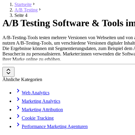
Startseite
A/B Testing
Seite 4
A/B Testing Software & Tools im 
A/B-Testing-Tools testen mehrere Versionen von Webseiten und von an
nutzen A/B-Testing-Tools, um verschiedene Versionen digitaler Inhalt
Die Ergebnisse können mit Segmentierungsdaten, zum Beispiel dem Alt
Besucher:in zu personalisieren. Marketer:innen verwenden die Softwa
ihrer Marke online zu erhöhen.
A/B-Testing-Softwares bauen auf der Web-Developement-Infrastrukt
Nutzerverhalten zu verfolgen.
Ähnliche Kategorien
A/B-Testing-Softwares ermöglichen die Durchführung von A/B-Split-Tra
eines Webinhalts in Echtzeit bereit und mit ihnen lassen sich Spli
Web Analytics
Zudem bieten die Tools sowohl Werkzeuge für technische und nicht 
Marketing Analytics
Marketing Attribution
Cookie Tracking
Performance Marketing Agenturen