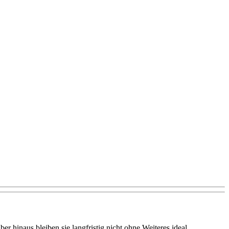
r hinaus bleiben sie langfristig nicht ohne Weiteres ideal