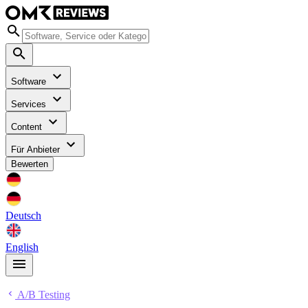
Software
Services
Content
Für Anbieter
Bewerten
Deutsch
English
A/B Testing