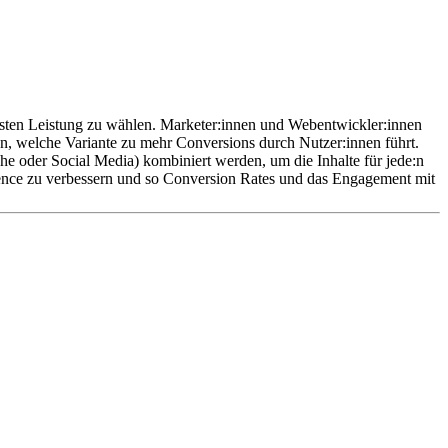
besten Leistung zu wählen. Marketer:innen und Webentwickler:innen
ken, welche Variante zu mehr Conversions durch Nutzer:innen führt.
e oder Social Media) kombiniert werden, um die Inhalte für jede:n
rience zu verbessern und so Conversion Rates und das Engagement mit
Web-Analytics-Software
und Heatmap-Tools integrieren, um das
it der besten Leistung zu ermitteln. Sie stellen mehrere Versionen
ng-Tools die Traffic-Volumen angepasst und verwaltet werden.