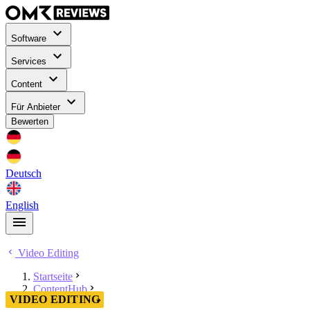
Software
Services
Content
Für Anbieter
Bewerten
Deutsch
English
Video Editing
Startseite
ContentHub
VIDEO EDITING
Video Editing