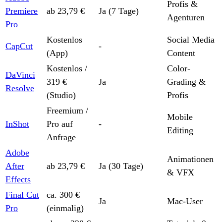
Profis &
Premiere
ab 23,79 €
Ja (7 Tage)
Agenturen
Pro
Kostenlos
Social Media
CapCut
-
(App)
Content
Kostenlos /
Color-
DaVinci
319 €
Ja
Grading &
Resolve
(Studio)
Profis
Freemium /
Mobile
InShot
Pro auf
-
Editing
Anfrage
Adobe
Animationen
After
ab 23,79 €
Ja (30 Tage)
& VFX
Effects
Final Cut
ca. 300 €
Ja
Mac-User
Pro
(einmalig)