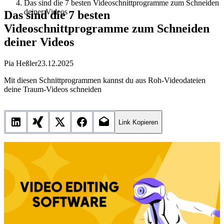
Das sind die 7 besten Videoschnittprogramme zum Schneiden
deiner Videos
Das sind die 7 besten
Videoschnittprogramme zum Schneiden
deiner Videos
Pia Heßler
23.12.2025
Mit diesen Schnittprogrammen kannst du aus Roh-Videodateien
deine Traum-Videos schneiden
Link Kopieren