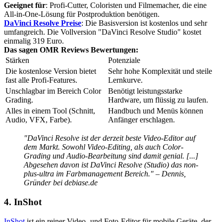
Geeignet für
: Profi-Cutter, Coloristen und Filmemacher, die eine
All-in-One-Lösung für Postproduktion benötigen.
DaVinci Resolve Preise
: Die Basisversion ist kostenlos und sehr
umfangreich. Die Vollversion "DaVinci Resolve Studio" kostet
einmalig 319 Euro.
Das sagen OMR Reviews Bewertungen:
Stärken
Potenziale
Die kostenlose Version bietet
Sehr hohe Komplexität und steile
fast alle Profi-Features.
Lernkurve.
Unschlagbar im Bereich Color
Benötigt leistungsstarke
Grading.
Hardware, um flüssig zu laufen.
Alles in einem Tool (Schnitt,
Handbuch und Menüs können
Audio, VFX, Farbe).
Anfänger erschlagen.
"DaVinci Resolve ist der derzeit beste Video-Editor auf
dem Markt. Sowohl Video-Editing, als auch Color-
Grading und Audio-Bearbeitung sind damit genial. [...]
Abgesehen davon ist DaVinci Resolve (Studio) das non-
plus-ultra im Farbmanagement Bereich." – Dennis,
Gründer bei debiase.de
4. InShot
InShot
ist ein reiner Video- und Foto-Editor für mobile Geräte, der